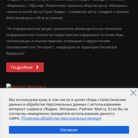
«Медиазона», ОВД-инфо. Иноагентами признаны общество/центр «Мемориал»,
«Аналитический Центр Юрия Левады», Сахаровский центр. Instagram и Facebook
(Metа) запрещены в РФ за экстремизм.
"На информационном ресурсе применяются рекомендательные технологии
(информационные технологии предоставления информации на основе сбора,
систематизации и анализа сведений, относящихся к предпочтениям
пользователей сети "Интернет", находящихся на территории Российской
Федерации)".
Подробнее
Мы используем куки, в том числе в целях сбора статистических
данных и обработки персональных данных с использованием
интернет-сервиса «Яндекс. Метрика», Рейтинг Mail.ru. Если Вы не
2015-2026- Информационное агентство МедиаПоток
согласны немедленно прекратите использование данного
сайта.
(Политика обработки персональных данных)
Для справки
Об издании
Пользовательское соглашение
Согласен
Политика обработки персональных данных