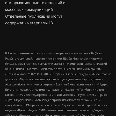
информационных технологий и
массовых коммуникаций
Отдельные публикации могут
содержать материалы 18+
В России признаны экстремистскими и запрещены организации: ФБК (Фонд
борьбы с коррупцией, признан иноагентом), Штабы Навального, «Национал-
большевистская партия», «Свидетели Иеговы», «Армия воли народа», «Русский
общенациональный союз», «Движение против нелегальной иммиграции»,
«Правый сектор», УНА-УНСО, УПА, «Тризуб им. Степана Бандеры», «Мизантропик
дивижн», «Меджлис крымскотатарского народа», движение «Артподготовка»,
общероссийская политическая партия «Воля», АУЕ, батальоны «Азов» и «Айдар».
Признаны террористическими и запрещены: «Движение Талибан», «Имарат
Кавказ», «Исламское государство» (ИГ, ИГИЛ), Джебхад-ан-Нусра, «АУМ Синрике»,
«Братья-мусульмане», «Аль-Каида в странах исламского Магриба», «Сеть»,
«Колумбайн». В РФ признана нежелательной деятельность «Открытой России»,
издания «Проект Медиа». СМИ-иноагентами признаны: телеканал «Дождь»,
«Медуза», «Важные истории», «Голос Америки», радио «Свобода», The Insider,