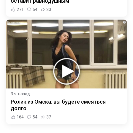
оставит равнодушным
271
54
30
i
3 ч. назад
Ролик из Омска: вы будете смеяться
долго
164
54
37