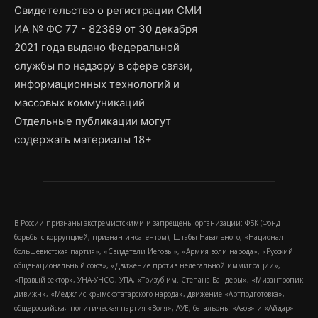
Свидетельство о регистрации СМИ
ИА № ФС 77 - 82389 от 30 декабря
2021 года выдано Федеральной
службы по надзору в сфере связи,
информационных технологий и
массовых коммуникаций
Отдельные публикации могут
содержать материалы 18+
В России признаны экстремистскими и запрещены организации: ФБК (Фонд
борьбы с коррупцией, признан иноагентом), Штабы Навального, «Национал-
большевистская партия», «Свидетели Иеговы», «Армия воли народа», «Русский
общенациональный союз», «Движение против нелегальной иммиграции»,
«Правый сектор», УНА-УНСО, УПА, «Тризуб им. Степана Бандеры», «Мизантропик
дивижн», «Меджлис крымскотатарского народа», движение «Артподготовка»,
общероссийская политическая партия «Воля», АУЕ, батальоны «Азов» и «Айдар».