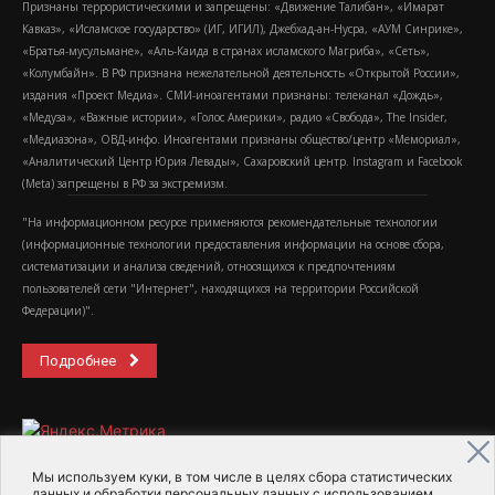
Признаны террористическими и запрещены: «Движение Талибан», «Имарат
Кавказ», «Исламское государство» (ИГ, ИГИЛ), Джебхад-ан-Нусра, «АУМ Синрике»,
«Братья-мусульмане», «Аль-Каида в странах исламского Магриба», «Сеть»,
«Колумбайн». В РФ признана нежелательной деятельность «Открытой России»,
издания «Проект Медиа». СМИ-иноагентами признаны: телеканал «Дождь»,
«Медуза», «Важные истории», «Голос Америки», радио «Свобода», The Insider,
«Медиазона», ОВД-инфо. Иноагентами признаны общество/центр «Мемориал»,
«Аналитический Центр Юрия Левады», Сахаровский центр. Instagram и Facebook
(Metа) запрещены в РФ за экстремизм.
"На информационном ресурсе применяются рекомендательные технологии
(информационные технологии предоставления информации на основе сбора,
систематизации и анализа сведений, относящихся к предпочтениям
пользователей сети "Интернет", находящихся на территории Российской
Федерации)".
Подробнее
Мы используем куки, в том числе в целях сбора статистических
данных и обработки персональных данных с использованием