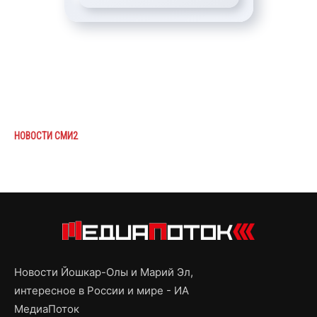
НОВОСТИ СМИ2
Новости Йошкар-Олы и Марий Эл,
интересное в России и мире - ИА
МедиаПоток