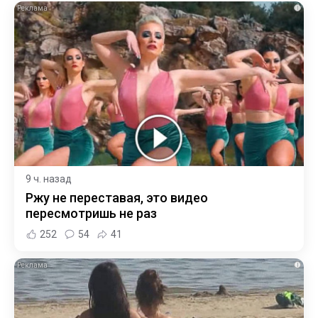
i
9 ч. назад
Ржу не переставая, это видео
пересмотришь не раз
252
54
41
i