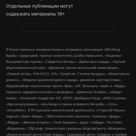
Отдельные публикации могут
содержать материалы 18+
В России признаны экстремистскими и запрещены организации: ФБК (Фонд
борьбы с коррупцией, признан иноагентом), Штабы Навального, «Национал-
большевистская партия», «Свидетели Иеговы», «Армия воли народа», «Русский
общенациональный союз», «Движение против нелегальной иммиграции»,
«Правый сектор», УНА-УНСО, УПА, «Тризуб им. Степана Бандеры», «Мизантропик
дивижн», «Меджлис крымскотатарского народа», движение «Артподготовка»,
общероссийская политическая партия «Воля», АУЕ, батальоны «Азов» и «Айдар».
Признаны террористическими и запрещены: «Движение Талибан», «Имарат
Кавказ», «Исламское государство» (ИГ, ИГИЛ), Джебхад-ан-Нусра, «АУМ Синрике»,
«Братья-мусульмане», «Аль-Каида в странах исламского Магриба», «Сеть»,
«Колумбайн». В РФ признана нежелательной деятельность «Открытой России»,
издания «Проект Медиа». СМИ-иноагентами признаны: телеканал «Дождь»,
«Медуза», «Важные истории», «Голос Америки», радио «Свобода», The Insider,
«Медиазона», ОВД-инфо. Иноагентами признаны общество/центр «Мемориал»,
«Аналитический Центр Юрия Левады», Сахаровский центр. Instagram и Facebook