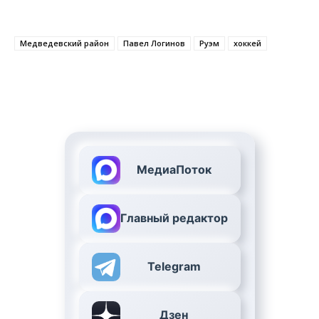
Медведевский район
Павел Логинов
Руэм
хоккей
МедиаПоток
Главный редактор
Telegram
Дзен