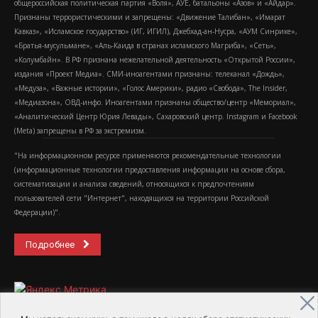
общероссийская политическая партия «Воля», АУЕ, батальоны «Азов» и «Айдар».
Признаны террористическими и запрещены: «Движение Талибан», «Имарат
Кавказ», «Исламское государство» (ИГ, ИГИЛ), Джебхад-ан-Нусра, «АУМ Синрике»,
«Братья-мусульмане», «Аль-Каида в странах исламского Магриба», «Сеть»,
«Колумбайн». В РФ признана нежелательной деятельность «Открытой России»,
издания «Проект Медиа». СМИ-иноагентами признаны: телеканал «Дождь»,
«Медуза», «Важные истории», «Голос Америки», радио «Свобода», The Insider,
«Медиазона», ОВД-инфо. Иноагентами признаны общество/центр «Мемориал»,
«Аналитический Центр Юрия Левады», Сахаровский центр. Instagram и Facebook
(Metа) запрещены в РФ за экстремизм.
"На информационном ресурсе применяются рекомендательные технологии
(информационные технологии предоставления информации на основе сбора,
систематизации и анализа сведений, относящихся к предпочтениям
пользователей сети "Интернет", находящихся на территории Российской
Федерации)".
Подробнее