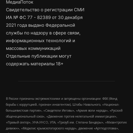
МедиаПоток
Свидетельство о регистрации СМИ
ИА № ФС 77 - 82389 от 30 декабря
2021 года выдано Федеральной
службы по надзору в сфере связи,
информационных технологий и
массовых коммуникаций
Отдельные публикации могут
содержать материалы 18+
В России признаны экстремистскими и запрещены организации: ФБК (Фонд
борьбы с коррупцией, признан иноагентом), Штабы Навального, «Национал-
большевистская партия», «Свидетели Иеговы», «Армия воли народа», «Русский
общенациональный союз», «Движение против нелегальной иммиграции»,
«Правый сектор», УНА-УНСО, УПА, «Тризуб им. Степана Бандеры», «Мизантропик
дивижн», «Меджлис крымскотатарского народа», движение «Артподготовка»,