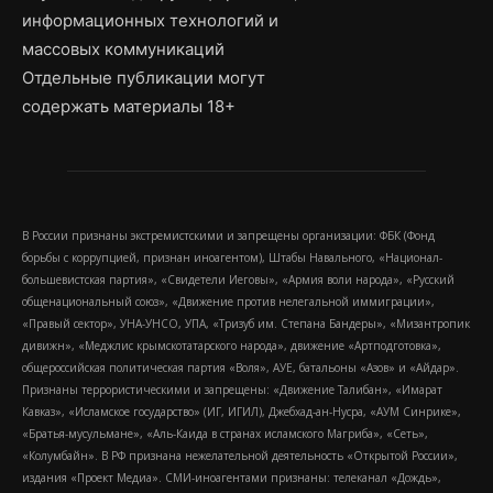
информационных технологий и
массовых коммуникаций
Отдельные публикации могут
содержать материалы 18+
В России признаны экстремистскими и запрещены организации: ФБК (Фонд
борьбы с коррупцией, признан иноагентом), Штабы Навального, «Национал-
большевистская партия», «Свидетели Иеговы», «Армия воли народа», «Русский
общенациональный союз», «Движение против нелегальной иммиграции»,
«Правый сектор», УНА-УНСО, УПА, «Тризуб им. Степана Бандеры», «Мизантропик
дивижн», «Меджлис крымскотатарского народа», движение «Артподготовка»,
общероссийская политическая партия «Воля», АУЕ, батальоны «Азов» и «Айдар».
Признаны террористическими и запрещены: «Движение Талибан», «Имарат
Кавказ», «Исламское государство» (ИГ, ИГИЛ), Джебхад-ан-Нусра, «АУМ Синрике»,
«Братья-мусульмане», «Аль-Каида в странах исламского Магриба», «Сеть»,
«Колумбайн». В РФ признана нежелательной деятельность «Открытой России»,
издания «Проект Медиа». СМИ-иноагентами признаны: телеканал «Дождь»,