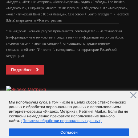
«Медуза», «Важные истории», «Голос Америки», радио «Свобода», The Insider,
«Медиазона», ОВД-инфо. Иноагентами признаны общество/центр «Мемориал»,
«Аналитический Центр Юрия Левады», Сахаровский центр. Instagram и Facebook
(Metа) запрещены в РФ за экстремизм.
"На информационном ресурсе применяются рекомендательные технологии
(информационные технологии предоставления информации на основе сбора,
систематизации и анализа сведений, относящихся к предпочтениям
пользователей сети "Интернет", находящихся на территории Российской
Федерации)".
Подробнее
Мы используем куки, в том числе в целях сбора статистических
данных и обработки персональных данных с использованием
интернет-сервиса «Яндекс. Метрика», Рейтинг Mail.ru. Если Вы не
2015-2026- Информационное агентство МедиаПоток
согласны немедленно прекратите использование данного
сайта.
(Политика обработки персональных данных)
Для справки
Об издании
Пользовательское соглашение
Согласен
Политика обработки персональных данных