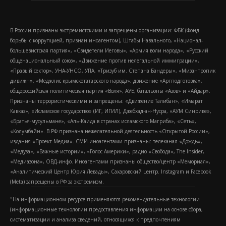
В России признаны экстремистскими и запрещены организации: ФБК (Фонд
борьбы с коррупцией, признан иноагентом), Штабы Навального, «Национал-
большевистская партия», «Свидетели Иеговы», «Армия воли народа», «Русский
общенациональный союз», «Движение против нелегальной иммиграции»,
«Правый сектор», УНА-УНСО, УПА, «Тризуб им. Степана Бандеры», «Мизантропик
дивижн», «Меджлис крымскотатарского народа», движение «Артподготовка»,
общероссийская политическая партия «Воля», АУЕ, батальоны «Азов» и «Айдар».
Признаны террористическими и запрещены: «Движение Талибан», «Имарат
Кавказ», «Исламское государство» (ИГ, ИГИЛ), Джебхад-ан-Нусра, «АУМ Синрике»,
«Братья-мусульмане», «Аль-Каида в странах исламского Магриба», «Сеть»,
«Колумбайн». В РФ признана нежелательной деятельность «Открытой России»,
издания «Проект Медиа». СМИ-иноагентами признаны: телеканал «Дождь»,
«Медуза», «Важные истории», «Голос Америки», радио «Свобода», The Insider,
«Медиазона», ОВД-инфо. Иноагентами признаны общество/центр «Мемориал»,
«Аналитический Центр Юрия Левады», Сахаровский центр. Instagram и Facebook
(Metа) запрещены в РФ за экстремизм.
"На информационном ресурсе применяются рекомендательные технологии
(информационные технологии предоставления информации на основе сбора,
систематизации и анализа сведений, относящихся к предпочтениям