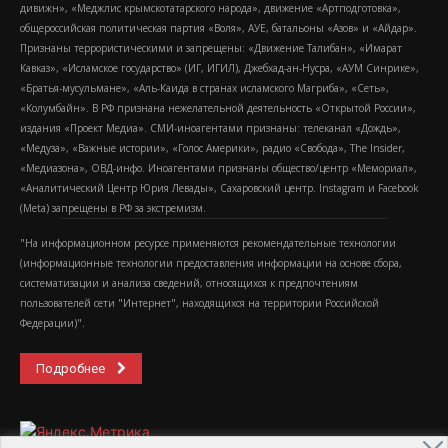
дивижн», «Меджлис крымскотатарского народа», движение «Артподготовка»,
общероссийская политическая партия «Воля», АУЕ, батальоны «Азов» и «Айдар».
Признаны террористическими и запрещены: «Движение Талибан», «Имарат
Кавказ», «Исламское государство» (ИГ, ИГИЛ), Джебхад-ан-Нусра, «АУМ Синрике»,
«Братья-мусульмане», «Аль-Каида в странах исламского Магриба», «Сеть»,
«Колумбайн». В РФ признана нежелательной деятельность «Открытой России»,
издания «Проект Медиа». СМИ-иноагентами признаны: телеканал «Дождь»,
«Медуза», «Важные истории», «Голос Америки», радио «Свобода», The Insider,
«Медиазона», ОВД-инфо. Иноагентами признаны общество/центр «Мемориал»,
«Аналитический Центр Юрия Левады», Сахаровский центр. Instagram и Facebook
(Metа) запрещены в РФ за экстремизм.
"На информационном ресурсе применяются рекомендательные технологии
(информационные технологии предоставления информации на основе сбора,
систематизации и анализа сведений, относящихся к предпочтениям
пользователей сети "Интернет", находящихся на территории Российской
Федерации)".
Подробнее