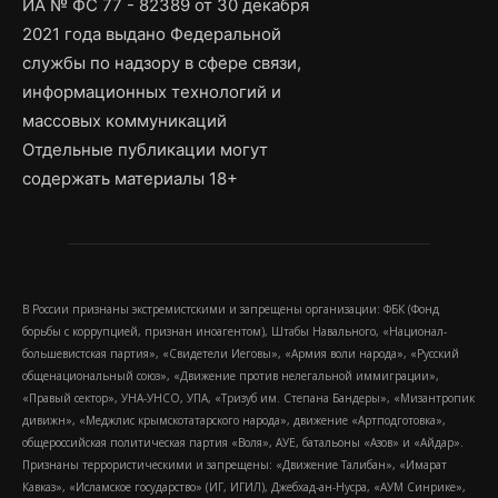
ИА № ФС 77 - 82389 от 30 декабря
2021 года выдано Федеральной
службы по надзору в сфере связи,
информационных технологий и
массовых коммуникаций
Отдельные публикации могут
содержать материалы 18+
В России признаны экстремистскими и запрещены организации: ФБК (Фонд
борьбы с коррупцией, признан иноагентом), Штабы Навального, «Национал-
большевистская партия», «Свидетели Иеговы», «Армия воли народа», «Русский
общенациональный союз», «Движение против нелегальной иммиграции»,
«Правый сектор», УНА-УНСО, УПА, «Тризуб им. Степана Бандеры», «Мизантропик
дивижн», «Меджлис крымскотатарского народа», движение «Артподготовка»,
общероссийская политическая партия «Воля», АУЕ, батальоны «Азов» и «Айдар».
Признаны террористическими и запрещены: «Движение Талибан», «Имарат
Кавказ», «Исламское государство» (ИГ, ИГИЛ), Джебхад-ан-Нусра, «АУМ Синрике»,