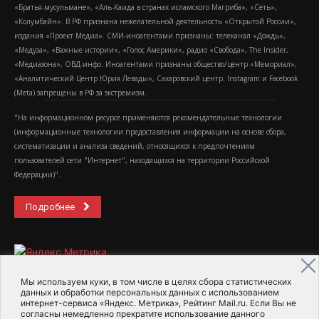
«Братья-мусульмане», «Аль-Каида в странах исламского Магриба», «Сеть»,
«Колумбайн». В РФ признана нежелательной деятельность «Открытой России»,
издания «Проект Медиа». СМИ-иноагентами признаны: телеканал «Дождь»,
«Медуза», «Важные истории», «Голос Америки», радио «Свобода», The Insider,
«Медиазона», ОВД-инфо. Иноагентами признаны общество/центр «Мемориал»,
«Аналитический Центр Юрия Левады», Сахаровский центр. Instagram и Facebook
(Metа) запрещены в РФ за экстремизм.
"На информационном ресурсе применяются рекомендательные технологии
(информационные технологии предоставления информации на основе сбора,
систематизации и анализа сведений, относящихся к предпочтениям
пользователей сети "Интернет", находящихся на территории Российской
Федерации)".
Подробнее
Мы используем куки, в том числе в целях сбора статистических
данных и обработки персональных данных с использованием
интернет-сервиса «Яндекс. Метрика», Рейтинг Mail.ru. Если Вы не
2015-2026- Информационное агентство МедиаПоток
согласны немедленно прекратите использование данного