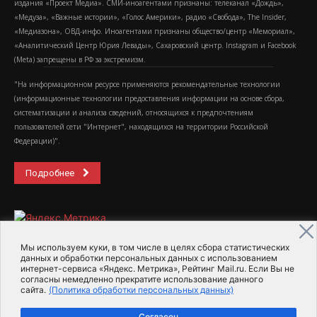
издания «Проект Медиа». СМИ-иноагентами признаны: телеканал «Дождь»,
«Медуза», «Важные истории», «Голос Америки», радио «Свобода», The Insider,
«Медиазона», ОВД-инфо. Иноагентами признаны общество/центр «Мемориал»,
«Аналитический Центр Юрия Левады», Сахаровский центр. Instagram и Facebook
(Metа) запрещены в РФ за экстремизм.
"На информационном ресурсе применяются рекомендательные технологии
(информационные технологии предоставления информации на основе сбора,
систематизации и анализа сведений, относящихся к предпочтениям
пользователей сети "Интернет", находящихся на территории Российской
Федерации)".
Подробнее
Мы используем куки, в том числе в целях сбора статистических
данных и обработки персональных данных с использованием
интернет-сервиса «Яндекс. Метрика», Рейтинг Mail.ru. Если Вы не
2015-2026- Информационное агентство МедиаПоток
согласны немедленно прекратите использование данного
сайта.
(Политика обработки персональных данных)
Для справки
Об издании
Пользовательское соглашение
Согласен