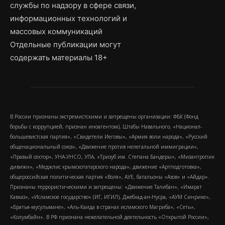
службы по надзору в сфере связи,
информационных технологий и
массовых коммуникаций
Отдельные публикации могут
содержать материалы 18+
В России признаны экстремистскими и запрещены организации: ФБК (Фонд
борьбы с коррупцией, признан иноагентом), Штабы Навального, «Национал-
большевистская партия», «Свидетели Иеговы», «Армия воли народа», «Русский
общенациональный союз», «Движение против нелегальной иммиграции»,
«Правый сектор», УНА-УНСО, УПА, «Тризуб им. Степана Бандеры», «Мизантропик
дивижн», «Меджлис крымскотатарского народа», движение «Артподготовка»,
общероссийская политическая партия «Воля», АУЕ, батальоны «Азов» и «Айдар».
Признаны террористическими и запрещены: «Движение Талибан», «Имарат
Кавказ», «Исламское государство» (ИГ, ИГИЛ), Джебхад-ан-Нусра, «АУМ Синрике»,
«Братья-мусульмане», «Аль-Каида в странах исламского Магриба», «Сеть»,
«Колумбайн». В РФ признана нежелательной деятельность «Открытой России»,