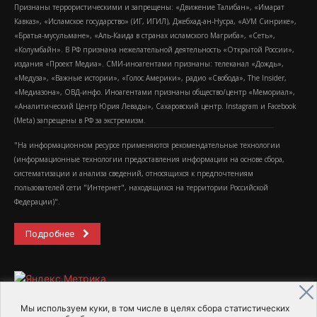
Признаны террористическими и запрещены: «Движение Талибан», «Имарат
Кавказ», «Исламское государство» (ИГ, ИГИЛ), Джебхад-ан-Нусра, «АУМ Синрике»,
«Братья-мусульмане», «Аль-Каида в странах исламского Магриба», «Сеть»,
«Колумбайн». В РФ признана нежелательной деятельность «Открытой России»,
издания «Проект Медиа». СМИ-иноагентами признаны: телеканал «Дождь»,
«Медуза», «Важные истории», «Голос Америки», радио «Свобода», The Insider,
«Медиазона», ОВД-инфо. Иноагентами признаны общество/центр «Мемориал»,
«Аналитический Центр Юрия Левады», Сахаровский центр. Instagram и Facebook
(Metа) запрещены в РФ за экстремизм.
"На информационном ресурсе применяются рекомендательные технологии
(информационные технологии предоставления информации на основе сбора,
систематизации и анализа сведений, относящихся к предпочтениям
пользователей сети "Интернет", находящихся на территории Российской
Федерации)".
Подробнее
Мы используем куки, в том числе в целях сбора статистических