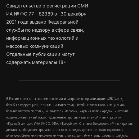
Свидетельство о регистрации СМИ
ИА № ФС 77 - 82389 от 30 декабря
2021 года выдано Федеральной
службы по надзору в сфере связи,
информационных технологий и
массовых коммуникаций
Отдельные публикации могут
содержать материалы 18+
В России признаны экстремистскими и запрещены организации: ФБК (Фонд
борьбы с коррупцией, признан иноагентом), Штабы Навального, «Национал-
большевистская партия», «Свидетели Иеговы», «Армия воли народа», «Русский
общенациональный союз», «Движение против нелегальной иммиграции»,
«Правый сектор», УНА-УНСО, УПА, «Тризуб им. Степана Бандеры», «Мизантропик
дивижн», «Меджлис крымскотатарского народа», движение «Артподготовка»,
общероссийская политическая партия «Воля», АУЕ, батальоны «Азов» и «Айдар».