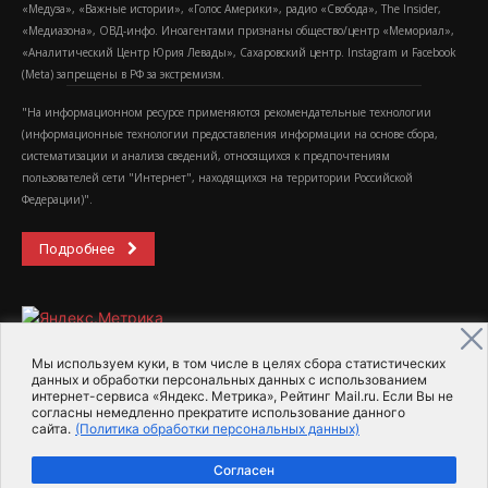
«Медуза», «Важные истории», «Голос Америки», радио «Свобода», The Insider,
«Медиазона», ОВД-инфо. Иноагентами признаны общество/центр «Мемориал»,
«Аналитический Центр Юрия Левады», Сахаровский центр. Instagram и Facebook
(Metа) запрещены в РФ за экстремизм.
"На информационном ресурсе применяются рекомендательные технологии
(информационные технологии предоставления информации на основе сбора,
систематизации и анализа сведений, относящихся к предпочтениям
пользователей сети "Интернет", находящихся на территории Российской
Федерации)".
Подробнее
Мы используем куки, в том числе в целях сбора статистических
данных и обработки персональных данных с использованием
интернет-сервиса «Яндекс. Метрика», Рейтинг Mail.ru. Если Вы не
2015-2026- Информационное агентство МедиаПоток
согласны немедленно прекратите использование данного
сайта.
(Политика обработки персональных данных)
Для справки
Об издании
Пользовательское соглашение
Согласен
Политика обработки персональных данных