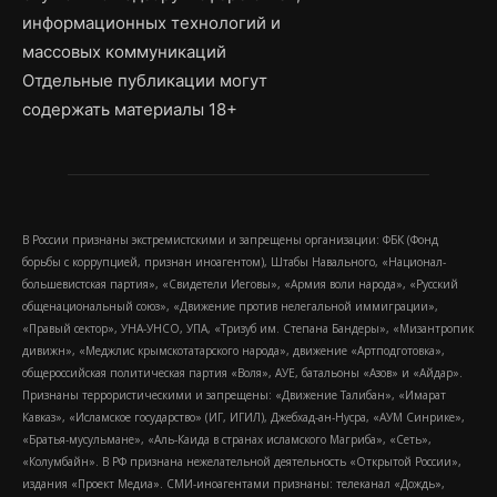
информационных технологий и
массовых коммуникаций
Отдельные публикации могут
содержать материалы 18+
В России признаны экстремистскими и запрещены организации: ФБК (Фонд
борьбы с коррупцией, признан иноагентом), Штабы Навального, «Национал-
большевистская партия», «Свидетели Иеговы», «Армия воли народа», «Русский
общенациональный союз», «Движение против нелегальной иммиграции»,
«Правый сектор», УНА-УНСО, УПА, «Тризуб им. Степана Бандеры», «Мизантропик
дивижн», «Меджлис крымскотатарского народа», движение «Артподготовка»,
общероссийская политическая партия «Воля», АУЕ, батальоны «Азов» и «Айдар».
Признаны террористическими и запрещены: «Движение Талибан», «Имарат
Кавказ», «Исламское государство» (ИГ, ИГИЛ), Джебхад-ан-Нусра, «АУМ Синрике»,
«Братья-мусульмане», «Аль-Каида в странах исламского Магриба», «Сеть»,
«Колумбайн». В РФ признана нежелательной деятельность «Открытой России»,
издания «Проект Медиа». СМИ-иноагентами признаны: телеканал «Дождь»,