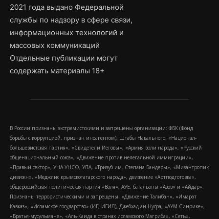
2021 года выдано Федеральной
службы по надзору в сфере связи,
информационных технологий и
массовых коммуникаций
Отдельные публикации могут
содержать материалы 18+
В России признаны экстремистскими и запрещены организации: ФБК (Фонд
борьбы с коррупцией, признан иноагентом), Штабы Навального, «Национал-
большевистская партия», «Свидетели Иеговы», «Армия воли народа», «Русский
общенациональный союз», «Движение против нелегальной иммиграции»,
«Правый сектор», УНА-УНСО, УПА, «Тризуб им. Степана Бандеры», «Мизантропик
дивижн», «Меджлис крымскотатарского народа», движение «Артподготовка»,
общероссийская политическая партия «Воля», АУЕ, батальоны «Азов» и «Айдар».
Признаны террористическими и запрещены: «Движение Талибан», «Имарат
Кавказ», «Исламское государство» (ИГ, ИГИЛ), Джебхад-ан-Нусра, «АУМ Синрике»,
«Братья-мусульмане», «Аль-Каида в странах исламского Магриба», «Сеть»,