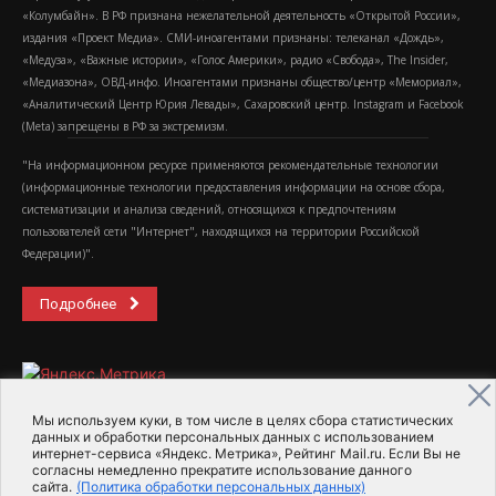
«Колумбайн». В РФ признана нежелательной деятельность «Открытой России»,
издания «Проект Медиа». СМИ-иноагентами признаны: телеканал «Дождь»,
«Медуза», «Важные истории», «Голос Америки», радио «Свобода», The Insider,
«Медиазона», ОВД-инфо. Иноагентами признаны общество/центр «Мемориал»,
«Аналитический Центр Юрия Левады», Сахаровский центр. Instagram и Facebook
(Metа) запрещены в РФ за экстремизм.
"На информационном ресурсе применяются рекомендательные технологии
(информационные технологии предоставления информации на основе сбора,
систематизации и анализа сведений, относящихся к предпочтениям
пользователей сети "Интернет", находящихся на территории Российской
Федерации)".
Подробнее
Мы используем куки, в том числе в целях сбора статистических
данных и обработки персональных данных с использованием
интернет-сервиса «Яндекс. Метрика», Рейтинг Mail.ru. Если Вы не
2015-2026- Информационное агентство МедиаПоток
согласны немедленно прекратите использование данного
сайта.
(Политика обработки персональных данных)