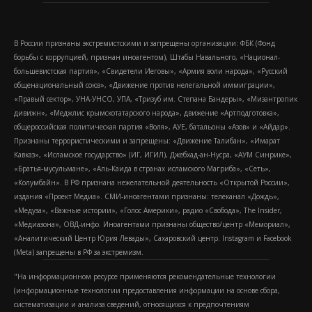
В России признаны экстремистскими и запрещены организации: ФБК (Фонд
борьбы с коррупцией, признан иноагентом), Штабы Навального, «Национал-
большевистская партия», «Свидетели Иеговы», «Армия воли народа», «Русский
общенациональный союз», «Движение против нелегальной иммиграции»,
«Правый сектор», УНА-УНСО, УПА, «Тризуб им. Степана Бандеры», «Мизантропик
дивижн», «Меджлис крымскотатарского народа», движение «Артподготовка»,
общероссийская политическая партия «Воля», АУЕ, батальоны «Азов» и «Айдар».
Признаны террористическими и запрещены: «Движение Талибан», «Имарат
Кавказ», «Исламское государство» (ИГ, ИГИЛ), Джебхад-ан-Нусра, «АУМ Синрике»,
«Братья-мусульмане», «Аль-Каида в странах исламского Магриба», «Сеть»,
«Колумбайн». В РФ признана нежелательной деятельность «Открытой России»,
издания «Проект Медиа». СМИ-иноагентами признаны: телеканал «Дождь»,
«Медуза», «Важные истории», «Голос Америки», радио «Свобода», The Insider,
«Медиазона», ОВД-инфо. Иноагентами признаны общество/центр «Мемориал»,
«Аналитический Центр Юрия Левады», Сахаровский центр. Instagram и Facebook
(Metа) запрещены в РФ за экстремизм.
"На информационном ресурсе применяются рекомендательные технологии
(информационные технологии предоставления информации на основе сбора,
систематизации и анализа сведений, относящихся к предпочтениям