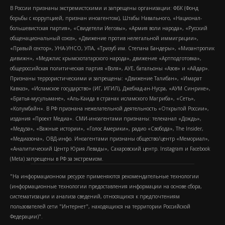
В России признаны экстремистскими и запрещены организации: ФБК (Фонд
борьбы с коррупцией, признан иноагентом), Штабы Навального, «Национал-
большевистская партия», «Свидетели Иеговы», «Армия воли народа», «Русский
общенациональный союз», «Движение против нелегальной иммиграции»,
«Правый сектор», УНА-УНСО, УПА, «Тризуб им. Степана Бандеры», «Мизантропик
дивижн», «Меджлис крымскотатарского народа», движение «Артподготовка»,
общероссийская политическая партия «Воля», АУЕ, батальоны «Азов» и «Айдар».
Признаны террористическими и запрещены: «Движение Талибан», «Имарат
Кавказ», «Исламское государство» (ИГ, ИГИЛ), Джебхад-ан-Нусра, «АУМ Синрике»,
«Братья-мусульмане», «Аль-Каида в странах исламского Магриба», «Сеть»,
«Колумбайн». В РФ признана нежелательной деятельность «Открытой России»,
издания «Проект Медиа». СМИ-иноагентами признаны: телеканал «Дождь»,
«Медуза», «Важные истории», «Голос Америки», радио «Свобода», The Insider,
«Медиазона», ОВД-инфо. Иноагентами признаны общество/центр «Мемориал»,
«Аналитический Центр Юрия Левады», Сахаровский центр. Instagram и Facebook
(Metа) запрещены в РФ за экстремизм.
"На информационном ресурсе применяются рекомендательные технологии
(информационные технологии предоставления информации на основе сбора,
систематизации и анализа сведений, относящихся к предпочтениям
пользователей сети "Интернет", находящихся на территории Российской
Федерации)".