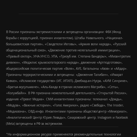
В России признаны экстремистскими и запрещены организации: ФБК (Фонд
борьбы с коррупцией, признан иноагентом), Штабы Навального, «Национал-
большевистская партия», «Свидетели Иеговы», «Армия воли народа», «Русский
общенациональный союз», «Движение против нелегальной иммиграции»,
«Правый сектор», УНА-УНСО, УПА, «Тризуб им. Степана Бандеры», «Мизантропик
дивижн», «Меджлис крымскотатарского народа», движение «Артподготовка»,
общероссийская политическая партия «Воля», АУЕ, батальоны «Азов» и «Айдар».
Признаны террористическими и запрещены: «Движение Талибан», «Имарат
Кавказ», «Исламское государство» (ИГ, ИГИЛ), Джебхад-ан-Нусра, «АУМ Синрике»,
«Братья-мусульмане», «Аль-Каида в странах исламского Магриба», «Сеть»,
«Колумбайн». В РФ признана нежелательной деятельность «Открытой России»,
издания «Проект Медиа». СМИ-иноагентами признаны: телеканал «Дождь»,
«Медуза», «Важные истории», «Голос Америки», радио «Свобода», The Insider,
«Медиазона», ОВД-инфо. Иноагентами признаны общество/центр «Мемориал»,
«Аналитический Центр Юрия Левады», Сахаровский центр. Instagram и Facebook
(Metа) запрещены в РФ за экстремизм.
"На информационном ресурсе применяются рекомендательные технологии