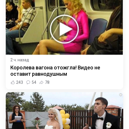
2 ч. назад
Королева вагона отожгла! Видео не
оставит равнодушным
243
54
78
i