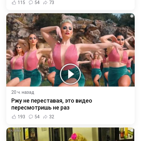
115
54
73
i
20 ч. назад
Ржу не переставая, это видео
пересмотришь не раз
193
54
32
i