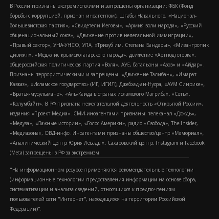
В России признаны экстремистскими и запрещены организации: ФБК (Фонд
борьбы с коррупцией, признан иноагентом), Штабы Навального, «Национал-
большевистская партия», «Свидетели Иеговы», «Армия воли народа», «Русский
общенациональный союз», «Движение против нелегальной иммиграции»,
«Правый сектор», УНА-УНСО, УПА, «Тризуб им. Степана Бандеры», «Мизантропик
дивижн», «Меджлис крымскотатарского народа», движение «Артподготовка»,
общероссийская политическая партия «Воля», АУЕ, батальоны «Азов» и «Айдар».
Признаны террористическими и запрещены: «Движение Талибан», «Имарат
Кавказ», «Исламское государство» (ИГ, ИГИЛ), Джебхад-ан-Нусра, «АУМ Синрике»,
«Братья-мусульмане», «Аль-Каида в странах исламского Магриба», «Сеть»,
«Колумбайн». В РФ признана нежелательной деятельность «Открытой России»,
издания «Проект Медиа». СМИ-иноагентами признаны: телеканал «Дождь»,
«Медуза», «Важные истории», «Голос Америки», радио «Свобода», The Insider,
«Медиазона», ОВД-инфо. Иноагентами признаны общество/центр «Мемориал»,
«Аналитический Центр Юрия Левады», Сахаровский центр. Instagram и Facebook
(Metа) запрещены в РФ за экстремизм.
"На информационном ресурсе применяются рекомендательные технологии
(информационные технологии предоставления информации на основе сбора,
систематизации и анализа сведений, относящихся к предпочтениям
пользователей сети "Интернет", находящихся на территории Российской
Федерации)".