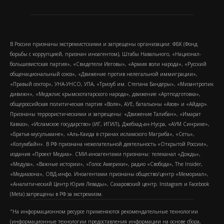
В России признаны экстремистскими и запрещены организации: ФБК (Фонд
борьбы с коррупцией, признан иноагентом), Штабы Навального, «Национал-
большевистская партия», «Свидетели Иеговы», «Армия воли народа», «Русский
общенациональный союз», «Движение против нелегальной иммиграции»,
«Правый сектор», УНА-УНСО, УПА, «Тризуб им. Степана Бандеры», «Мизантропик
дивижн», «Меджлис крымскотатарского народа», движение «Артподготовка»,
общероссийская политическая партия «Воля», АУЕ, батальоны «Азов» и «Айдар».
Признаны террористическими и запрещены: «Движение Талибан», «Имарат
Кавказ», «Исламское государство» (ИГ, ИГИЛ), Джебхад-ан-Нусра, «АУМ Синрике»,
«Братья-мусульмане», «Аль-Каида в странах исламского Магриба», «Сеть»,
«Колумбайн». В РФ признана нежелательной деятельность «Открытой России»,
издания «Проект Медиа». СМИ-иноагентами признаны: телеканал «Дождь»,
«Медуза», «Важные истории», «Голос Америки», радио «Свобода», The Insider,
«Медиазона», ОВД-инфо. Иноагентами признаны общество/центр «Мемориал»,
«Аналитический Центр Юрия Левады», Сахаровский центр. Instagram и Facebook
(Metа) запрещены в РФ за экстремизм.
"На информационном ресурсе применяются рекомендательные технологии
(информационные технологии предоставления информации на основе сбора,