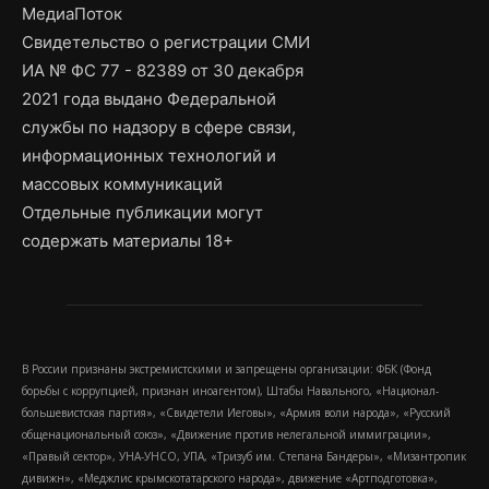
МедиаПоток
Свидетельство о регистрации СМИ
ИА № ФС 77 - 82389 от 30 декабря
2021 года выдано Федеральной
службы по надзору в сфере связи,
информационных технологий и
массовых коммуникаций
Отдельные публикации могут
содержать материалы 18+
В России признаны экстремистскими и запрещены организации: ФБК (Фонд
борьбы с коррупцией, признан иноагентом), Штабы Навального, «Национал-
большевистская партия», «Свидетели Иеговы», «Армия воли народа», «Русский
общенациональный союз», «Движение против нелегальной иммиграции»,
«Правый сектор», УНА-УНСО, УПА, «Тризуб им. Степана Бандеры», «Мизантропик
дивижн», «Меджлис крымскотатарского народа», движение «Артподготовка»,