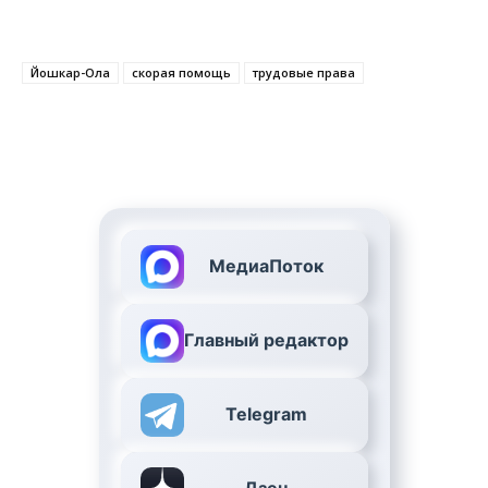
Йошкар-Ола
скорая помощь
трудовые права
МедиаПоток
Главный редактор
Telegram