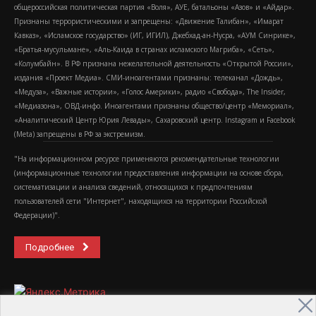
общероссийская политическая партия «Воля», АУЕ, батальоны «Азов» и «Айдар».
Признаны террористическими и запрещены: «Движение Талибан», «Имарат
Кавказ», «Исламское государство» (ИГ, ИГИЛ), Джебхад-ан-Нусра, «АУМ Синрике»,
«Братья-мусульмане», «Аль-Каида в странах исламского Магриба», «Сеть»,
«Колумбайн». В РФ признана нежелательной деятельность «Открытой России»,
издания «Проект Медиа». СМИ-иноагентами признаны: телеканал «Дождь»,
«Медуза», «Важные истории», «Голос Америки», радио «Свобода», The Insider,
«Медиазона», ОВД-инфо. Иноагентами признаны общество/центр «Мемориал»,
«Аналитический Центр Юрия Левады», Сахаровский центр. Instagram и Facebook
(Metа) запрещены в РФ за экстремизм.
"На информационном ресурсе применяются рекомендательные технологии
(информационные технологии предоставления информации на основе сбора,
систематизации и анализа сведений, относящихся к предпочтениям
пользователей сети "Интернет", находящихся на территории Российской
Федерации)".
Подробнее