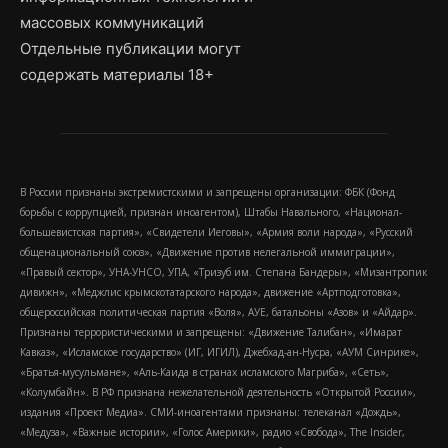
массовых коммуникаций
Отдельные публикации могут
содержать материалы 18+
В России признаны экстремистскими и запрещены организации: ФБК (Фонд
борьбы с коррупцией, признан иноагентом), Штабы Навального, «Национал-
большевистская партия», «Свидетели Иеговы», «Армия воли народа», «Русский
общенациональный союз», «Движение против нелегальной иммиграции»,
«Правый сектор», УНА-УНСО, УПА, «Тризуб им. Степана Бандеры», «Мизантропик
дивижн», «Меджлис крымскотатарского народа», движение «Артподготовка»,
общероссийская политическая партия «Воля», АУЕ, батальоны «Азов» и «Айдар».
Признаны террористическими и запрещены: «Движение Талибан», «Имарат
Кавказ», «Исламское государство» (ИГ, ИГИЛ), Джебхад-ан-Нусра, «АУМ Синрике»,
«Братья-мусульмане», «Аль-Каида в странах исламского Магриба», «Сеть»,
«Колумбайн». В РФ признана нежелательной деятельность «Открытой России»,
издания «Проект Медиа». СМИ-иноагентами признаны: телеканал «Дождь»,
«Медуза», «Важные истории», «Голос Америки», радио «Свобода», The Insider,