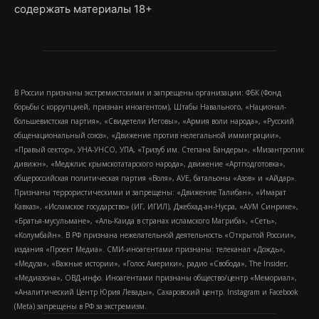
содержать материалы 18+
В России признаны экстремистскими и запрещены организации: ФБК (Фонд
борьбы с коррупцией, признан иноагентом), Штабы Навального, «Национал-
большевистская партия», «Свидетели Иеговы», «Армия воли народа», «Русский
общенациональный союз», «Движение против нелегальной иммиграции»,
«Правый сектор», УНА-УНСО, УПА, «Тризуб им. Степана Бандеры», «Мизантропик
дивижн», «Меджлис крымскотатарского народа», движение «Артподготовка»,
общероссийская политическая партия «Воля», АУЕ, батальоны «Азов» и «Айдар».
Признаны террористическими и запрещены: «Движение Талибан», «Имарат
Кавказ», «Исламское государство» (ИГ, ИГИЛ), Джебхад-ан-Нусра, «АУМ Синрике»,
«Братья-мусульмане», «Аль-Каида в странах исламского Магриба», «Сеть»,
«Колумбайн». В РФ признана нежелательной деятельность «Открытой России»,
издания «Проект Медиа». СМИ-иноагентами признаны: телеканал «Дождь»,
«Медуза», «Важные истории», «Голос Америки», радио «Свобода», The Insider,
«Медиазона», ОВД-инфо. Иноагентами признаны общество/центр «Мемориал»,
«Аналитический Центр Юрия Левады», Сахаровский центр. Instagram и Facebook
(Metа) запрещены в РФ за экстремизм.