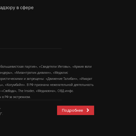
адзору в сфере
-большевистская партия», «Свидетели Иеговы», «Армия воли
 Бандеры», «Мизантропик дивижн», «Меджлис
еррористическими и запрещены: «Движение Талибан», «Имарат
еть», «Колумбайн». В РФ признана нежелательной деятельность
Свобода», The Insider, «Медиазона», ОВД-инфо.
в РФ за экстремизм.
,
Подробнее
".