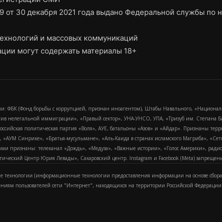
9 от 30 декабря 2021 года выдано Федеральной службы по н
ехнологий и массовых коммуникаций
ции могут содержать материалы 18+
и: ФБК (Фонд борьбы с коррупцией, признан иноагентом), Штабы Навального, «Национал
тив нелегальной иммиграции», «Правый сектор», УНА-УНСО, УПА, «Тризуб им. Степана
российская политическая партия «Воля», АУЕ, батальоны «Азов» и «Айдар». Признаны т
сра, «АУМ Синрике», «Братья-мусульмане», «Аль-Каида в странах исламского Магриба», «С
и признаны: телеканал «Дождь», «Медуза», «Важные истории», «Голос Америки», радио «
еский Центр Юрия Левады», Сахаровский центр. Instagram и Facebook (Metа) запрещены 
 технологии (информационные технологии предоставления информации на основе сбора
ениям пользователей сети "Интернет", находящихся на территории Российской Федерации)