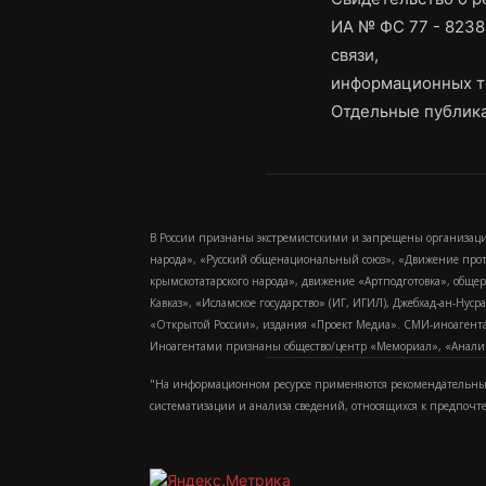
ИА № ФС 77 - 8238
связи,
информационных т
Отдельные публика
В России признаны экстремистскими и запрещены организаци
народа», «Русский общенациональный союз», «Движение про
крымскотатарского народа», движение «Артподготовка», обще
Кавказ», «Исламское государство» (ИГ, ИГИЛ), Джебхад-ан-Ну
«Открытой России», издания «Проект Медиа». СМИ-иноагентам
Иноагентами признаны общество/центр «Мемориал», «Аналитич
"На информационном ресурсе применяются рекомендательные
систематизации и анализа сведений, относящихся к предпочт