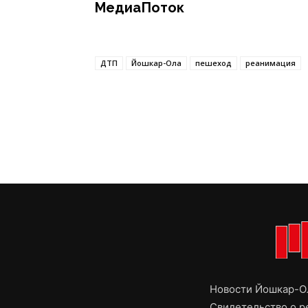
МедиаПоток
ДТП
Йошкар-Ола
пешеход
реанимация
Новости Йошкар-Ол
Свидетельство о 