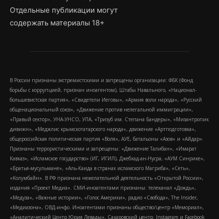
Отдельные публикации могут
содержать материалы 18+
В России признаны экстремистскими и запрещены организации: ФБК (Фонд
борьбы с коррупцией, признан иноагентом), Штабы Навального, «Национал-
большевистская партия», «Свидетели Иеговы», «Армия воли народа», «Русский
общенациональный союз», «Движение против нелегальной иммиграции»,
«Правый сектор», УНА-УНСО, УПА, «Тризуб им. Степана Бандеры», «Мизантропик
дивижн», «Меджлис крымскотатарского народа», движение «Артподготовка»,
общероссийская политическая партия «Воля», АУЕ, батальоны «Азов» и «Айдар».
Признаны террористическими и запрещены: «Движение Талибан», «Имарат
Кавказ», «Исламское государство» (ИГ, ИГИЛ), Джебхад-ан-Нусра, «АУМ Синрике»,
«Братья-мусульмане», «Аль-Каида в странах исламского Магриба», «Сеть»,
«Колумбайн». В РФ признана нежелательной деятельность «Открытой России»,
издания «Проект Медиа». СМИ-иноагентами признаны: телеканал «Дождь»,
«Медуза», «Важные истории», «Голос Америки», радио «Свобода», The Insider,
«Медиазона», ОВД-инфо. Иноагентами признаны общество/центр «Мемориал»,
«Аналитический Центр Юрия Левады», Сахаровский центр. Instagram и Facebook