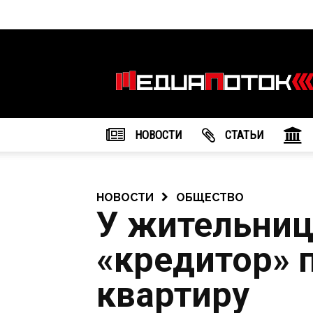
Информационное
агентство
"МедиаПоток"
НОВОСТИ
CТАТЬИ
НОВОСТИ
ОБЩЕСТВО
У жительни
«кредитор» 
квартиру