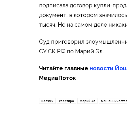
подписала договор купли-прода
документ, в котором значилось
тысяч. Но на самом деле никаки
Суд приговорил злоумышленник
СУ СК РФ по Марий Эл.
Читайте главные
новости Йош
МедиаПоток
Волжск
квартира
Марий Эл
мошенничеств