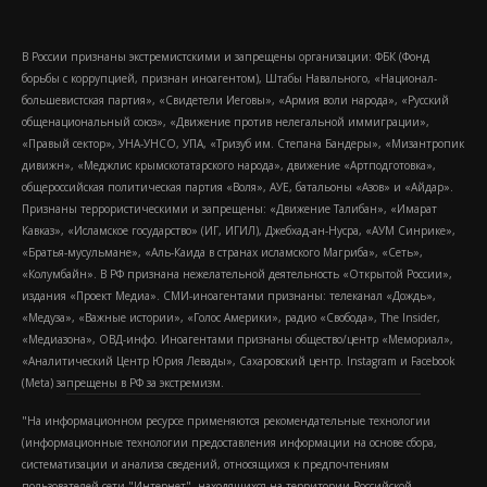
В России признаны экстремистскими и запрещены организации: ФБК (Фонд
борьбы с коррупцией, признан иноагентом), Штабы Навального, «Национал-
большевистская партия», «Свидетели Иеговы», «Армия воли народа», «Русский
общенациональный союз», «Движение против нелегальной иммиграции»,
«Правый сектор», УНА-УНСО, УПА, «Тризуб им. Степана Бандеры», «Мизантропик
дивижн», «Меджлис крымскотатарского народа», движение «Артподготовка»,
общероссийская политическая партия «Воля», АУЕ, батальоны «Азов» и «Айдар».
Признаны террористическими и запрещены: «Движение Талибан», «Имарат
Кавказ», «Исламское государство» (ИГ, ИГИЛ), Джебхад-ан-Нусра, «АУМ Синрике»,
«Братья-мусульмане», «Аль-Каида в странах исламского Магриба», «Сеть»,
«Колумбайн». В РФ признана нежелательной деятельность «Открытой России»,
издания «Проект Медиа». СМИ-иноагентами признаны: телеканал «Дождь»,
«Медуза», «Важные истории», «Голос Америки», радио «Свобода», The Insider,
«Медиазона», ОВД-инфо. Иноагентами признаны общество/центр «Мемориал»,
«Аналитический Центр Юрия Левады», Сахаровский центр. Instagram и Facebook
(Metа) запрещены в РФ за экстремизм.
"На информационном ресурсе применяются рекомендательные технологии
(информационные технологии предоставления информации на основе сбора,
систематизации и анализа сведений, относящихся к предпочтениям
пользователей сети "Интернет", находящихся на территории Российской