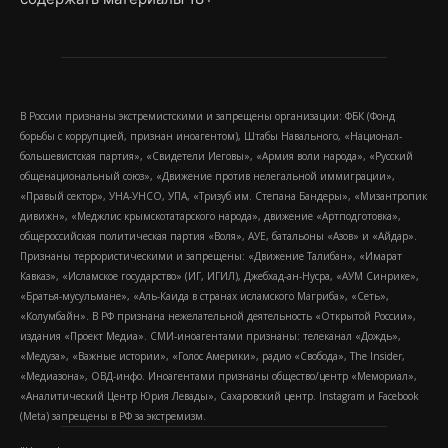
В России признаны экстремистскими и запрещены организации: ФБК (Фонд
борьбы с коррупцией, признан иноагентом), Штабы Навального, «Национал-
большевистская партия», «Свидетели Иеговы», «Армия воли народа», «Русский
общенациональный союз», «Движение против нелегальной иммиграции»,
«Правый сектор», УНА-УНСО, УПА, «Тризуб им. Степана Бандеры», «Мизантропик
дивижн», «Меджлис крымскотатарского народа», движение «Артподготовка»,
общероссийская политическая партия «Воля», АУЕ, батальоны «Азов» и «Айдар».
Признаны террористическими и запрещены: «Движение Талибан», «Имарат
Кавказ», «Исламское государство» (ИГ, ИГИЛ), Джебхад-ан-Нусра, «АУМ Синрике»,
«Братья-мусульмане», «Аль-Каида в странах исламского Магриба», «Сеть»,
«Колумбайн». В РФ признана нежелательной деятельность «Открытой России»,
издания «Проект Медиа». СМИ-иноагентами признаны: телеканал «Дождь»,
«Медуза», «Важные истории», «Голос Америки», радио «Свобода», The Insider,
«Медиазона», ОВД-инфо. Иноагентами признаны общество/центр «Мемориал»,
«Аналитический Центр Юрия Левады», Сахаровский центр. Instagram и Facebook
(Metа) запрещены в РФ за экстремизм.