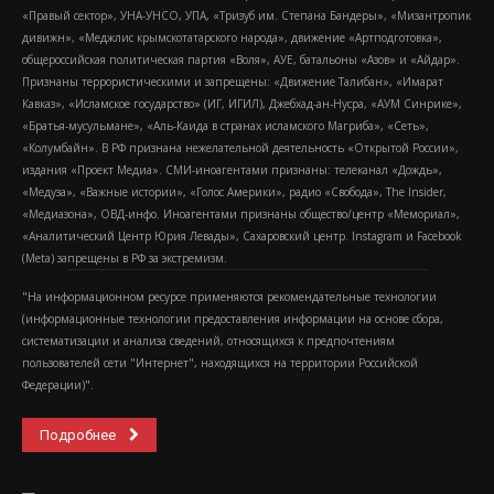
«Правый сектор», УНА-УНСО, УПА, «Тризуб им. Степана Бандеры», «Мизантропик
дивижн», «Меджлис крымскотатарского народа», движение «Артподготовка»,
общероссийская политическая партия «Воля», АУЕ, батальоны «Азов» и «Айдар».
Признаны террористическими и запрещены: «Движение Талибан», «Имарат
Кавказ», «Исламское государство» (ИГ, ИГИЛ), Джебхад-ан-Нусра, «АУМ Синрике»,
«Братья-мусульмане», «Аль-Каида в странах исламского Магриба», «Сеть»,
«Колумбайн». В РФ признана нежелательной деятельность «Открытой России»,
издания «Проект Медиа». СМИ-иноагентами признаны: телеканал «Дождь»,
«Медуза», «Важные истории», «Голос Америки», радио «Свобода», The Insider,
«Медиазона», ОВД-инфо. Иноагентами признаны общество/центр «Мемориал»,
«Аналитический Центр Юрия Левады», Сахаровский центр. Instagram и Facebook
(Metа) запрещены в РФ за экстремизм.
"На информационном ресурсе применяются рекомендательные технологии
(информационные технологии предоставления информации на основе сбора,
систематизации и анализа сведений, относящихся к предпочтениям
пользователей сети "Интернет", находящихся на территории Российской
Федерации)".
Подробнее