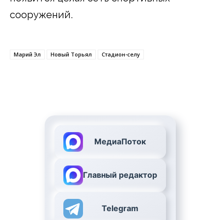
сооружений.
Марий Эл
Новый Торьял
Стадион-селу
МедиаПоток
Главный редактор
Telegram