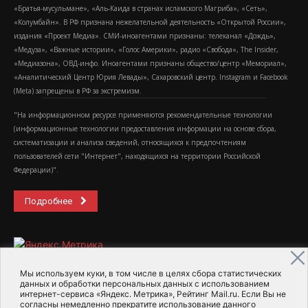
«Братья-мусульмане», «Аль-Каида в странах исламского Магриба», «Сеть»,
«Колумбайн». В РФ признана нежелательной деятельность «Открытой России»,
издания «Проект Медиа». СМИ-иноагентами признаны: телеканал «Дождь»,
«Медуза», «Важные истории», «Голос Америки», радио «Свобода», The Insider,
«Медиазона», ОВД-инфо. Иноагентами признаны общество/центр «Мемориал»,
«Аналитический Центр Юрия Левады», Сахаровский центр. Instagram и Facebook
(Metа) запрещены в РФ за экстремизм.
"На информационном ресурсе применяются рекомендательные технологии
(информационные технологии предоставления информации на основе сбора,
систематизации и анализа сведений, относящихся к предпочтениям
пользователей сети "Интернет", находящихся на территории Российской
Федерации)".
Подробнее
Мы используем куки, в том числе в целях сбора статистических
данных и обработки персональных данных с использованием
интернет-сервиса «Яндекс. Метрика», Рейтинг Mail.ru. Если Вы не
2015-2026- Информационное агентство МедиаПоток
согласны немедленно прекратите использование данного