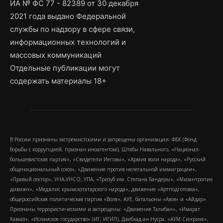
ИА № ФС 77 - 82389 от 30 декабря
2021 года выдано Федеральной
службы по надзору в сфере связи,
информационных технологий и
массовых коммуникаций
Отдельные публикации могут
содержать материалы 18+
В России признаны экстремистскими и запрещены организации: ФБК (Фонд
борьбы с коррупцией, признан иноагентом), Штабы Навального, «Национал-
большевистская партия», «Свидетели Иеговы», «Армия воли народа», «Русский
общенациональный союз», «Движение против нелегальной иммиграции»,
«Правый сектор», УНА-УНСО, УПА, «Тризуб им. Степана Бандеры», «Мизантропик
дивижн», «Меджлис крымскотатарского народа», движение «Артподготовка»,
общероссийская политическая партия «Воля», АУЕ, батальоны «Азов» и «Айдар».
Признаны террористическими и запрещены: «Движение Талибан», «Имарат
Кавказ», «Исламское государство» (ИГ, ИГИЛ), Джебхад-ан-Нусра, «АУМ Синрике»,