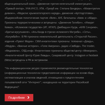
общенациональный союз», «Движение против нелегальной иммиграции»,
«Правый сектор», УНА-УНСО, УПА, «Тризуб им. Степана Бандеры», «Мизантропик
дивижн», «Меджлис крымскотатарского народа», движение «Артподготовка»,
общероссийская политическая партия «Воля», АУЕ, батальоны «Азов» и «Айдар».
Признаны террористическими и запрещены: «Движение Талибан», «Имарат
Кавказ», «Исламское государство» (ИГ, ИГИЛ), Джебхад-ан-Нусра, «АУМ Синрике»,
«Братья-мусульмане», «Аль-Каида в странах исламского Магриба», «Сеть»,
«Колумбайн». В РФ признана нежелательной деятельность «Открытой России»,
издания «Проект Медиа». СМИ-иноагентами признаны: телеканал «Дождь»,
«Медуза», «Важные истории», «Голос Америки», радио «Свобода», The Insider,
«Медиазона», ОВД-инфо. Иноагентами признаны общество/центр «Мемориал»,
«Аналитический Центр Юрия Левады», Сахаровский центр. Instagram и Facebook
(Metа) запрещены в РФ за экстремизм.
"На информационном ресурсе применяются рекомендательные технологии
(информационные технологии предоставления информации на основе сбора,
систематизации и анализа сведений, относящихся к предпочтениям
пользователей сети "Интернет", находящихся на территории Российской
Федерации)".
Подробнее