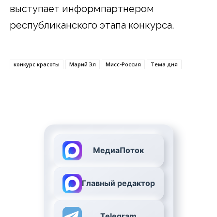
выступает информпартнером
республиканского этапа конкурса.
конкурс красоты
Марий Эл
Мисс-Россия
Тема дня
МедиаПоток
Главный редактор
Telegram