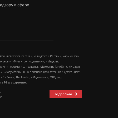
адзору в сфере
-большевистская партия», «Свидетели Иеговы», «Армия воли
 Бандеры», «Мизантропик дивижн», «Меджлис
еррористическими и запрещены: «Движение Талибан», «Имарат
еть», «Колумбайн». В РФ признана нежелательной деятельность
Свобода», The Insider, «Медиазона», ОВД-инфо.
в РФ за экстремизм.
,
Подробнее
".