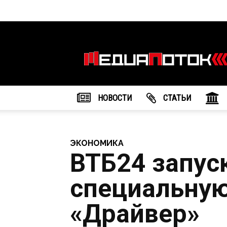
Информационное
агентство
"МедиаПоток"
НОВОСТИ
CТАТЬИ
ЭКОНОМИКА
ВТБ24 запус
специальну
«Драйвер»