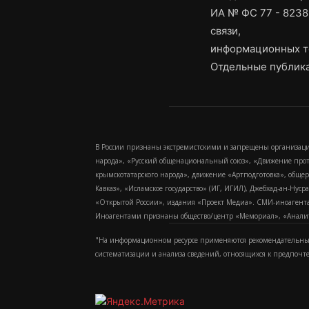
ИА № ФС 77 - 8238
связи,
информационных т
Отдельные публика
В России признаны экстремистскими и запрещены организаци
народа», «Русский общенациональный союз», «Движение про
крымскотатарского народа», движение «Артподготовка», обще
Кавказ», «Исламское государство» (ИГ, ИГИЛ), Джебхад-ан-Ну
«Открытой России», издания «Проект Медиа». СМИ-иноагентам
Иноагентами признаны общество/центр «Мемориал», «Аналитич
"На информационном ресурсе применяются рекомендательные
систематизации и анализа сведений, относящихся к предпочт