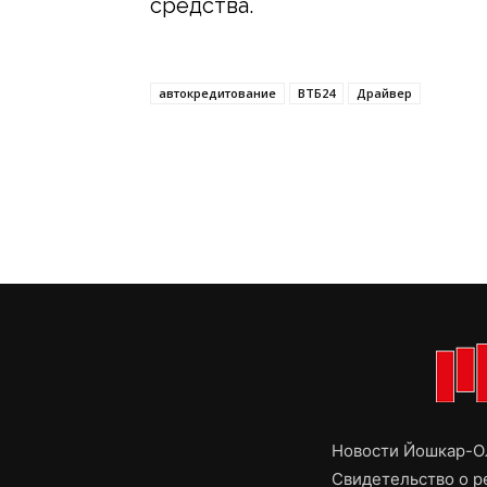
средства.
автокредитование
ВТБ24
Драйвер
Новости Йошкар-Ол
Свидетельство о 