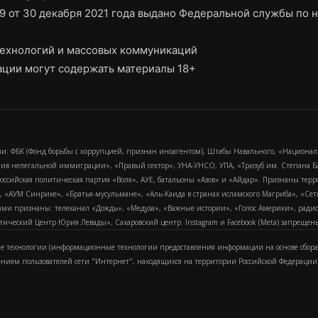
9 от 30 декабря 2021 года выдано Федеральной службы по н
ехнологий и массовых коммуникаций
ции могут содержать материалы 18+
и: ФБК (Фонд борьбы с коррупцией, признан иноагентом), Штабы Навального, «Национал
тив нелегальной иммиграции», «Правый сектор», УНА-УНСО, УПА, «Тризуб им. Степана
российская политическая партия «Воля», АУЕ, батальоны «Азов» и «Айдар». Признаны т
сра, «АУМ Синрике», «Братья-мусульмане», «Аль-Каида в странах исламского Магриба», «С
и признаны: телеканал «Дождь», «Медуза», «Важные истории», «Голос Америки», радио «
еский Центр Юрия Левады», Сахаровский центр. Instagram и Facebook (Metа) запрещены 
 технологии (информационные технологии предоставления информации на основе сбора
ениям пользователей сети "Интернет", находящихся на территории Российской Федерации)