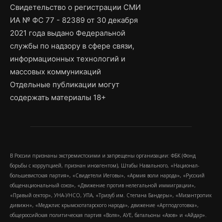
Свидетельство о регистрации СМИ
ИА № ФС 77 - 82389 от 30 декабря
2021 года выдано Федеральной
службы по надзору в сфере связи,
информационных технологий и
массовых коммуникаций
Отдельные публикации могут
содержать материалы 18+
В России признаны экстремистскими и запрещены организации: ФБК (Фонд
борьбы с коррупцией, признан иноагентом), Штабы Навального, «Национал-
большевистская партия», «Свидетели Иеговы», «Армия воли народа», «Русский
общенациональный союз», «Движение против нелегальной иммиграции»,
«Правый сектор», УНА-УНСО, УПА, «Тризуб им. Степана Бандеры», «Мизантропик
дивижн», «Меджлис крымскотатарского народа», движение «Артподготовка»,
общероссийская политическая партия «Воля», АУЕ, батальоны «Азов» и «Айдар».