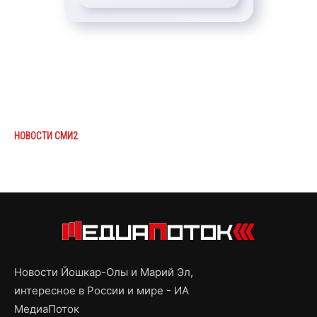
НОВОСТИ СМИ2
Новости Йошкар-Олы и Марий Эл,
интересное в России и мире - ИА
МедиаПоток