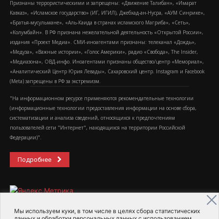
Признаны террористическими и запрещены: «Движение Талибан», «Имарат
Кавказ», «Исламское государство» (ИГ, ИГИЛ), Джебхад-ан-Нусра, «АУМ Синрике»,
«Братья-мусульмане», «Аль-Каида в странах исламского Магриба», «Сеть»,
«Колумбайн». В РФ признана нежелательной деятельность «Открытой России»,
издания «Проект Медиа». СМИ-иноагентами признаны: телеканал «Дождь»,
«Медуза», «Важные истории», «Голос Америки», радио «Свобода», The Insider,
«Медиазона», ОВД-инфо. Иноагентами признаны общество/центр «Мемориал»,
«Аналитический Центр Юрия Левады», Сахаровский центр. Instagram и Facebook
(Metа) запрещены в РФ за экстремизм.
"На информационном ресурсе применяются рекомендательные технологии
(информационные технологии предоставления информации на основе сбора,
систематизации и анализа сведений, относящихся к предпочтениям
пользователей сети "Интернет", находящихся на территории Российской
Федерации)".
Подробнее
Мы используем куки, в том числе в целях сбора статистических
данных и обработки персональных данных с использованием