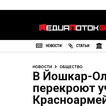
Информационное
агентство
"МедиаПоток"
НОВОСТИ
CТАТЬИ
НОВОСТИ
ОБЩЕСТВО
В Йошкар-Ол
перекроют у
Красноарме