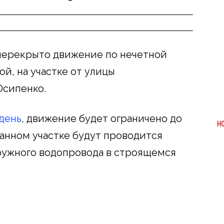
т перекрыто движение по нечетной
й, на участке от улицы
Осипенко.
день
, движение будет ограничено до
Н
азанном участке будут проводится
ружного водопровода в строящемся