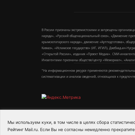
В России признаны экстремистскими и запрещены организаци
народа», «Русский общенациональный союз», «Движение про
крымскотатарского народа», движение «Артподготовка», обще
Кавказ», «Исламское государство» (ИГ, ИГИЛ), Джебхад-ан-Ну
«Открытой России», издания «Проект Медиа». СМИ-иноагентам
Иноагентами признаны общество/центр «Мемориал», «Аналитич
"На информационном ресурсе применяются рекомендательные
систематизации и анализа сведений, относящихся к предпочт
Мы используем куки, в том числе в целях сбора статистич
2015-2026- Информационное агентство МедиаПото
Рейтинг Mail.ru. Если Вы не согласны немедленно прекратите