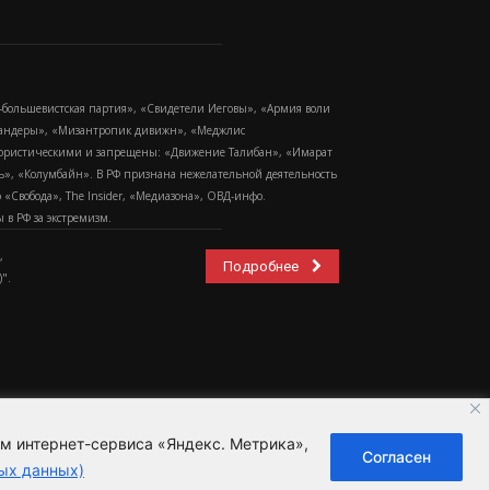
-большевистская партия», «Свидетели Иеговы», «Армия воли
 Бандеры», «Мизантропик дивижн», «Меджлис
еррористическими и запрещены: «Движение Талибан», «Имарат
еть», «Колумбайн». В РФ признана нежелательной деятельность
Свобода», The Insider, «Медиазона», ОВД-инфо.
в РФ за экстремизм.
,
Подробнее
".
ем интернет-сервиса «Яндекс. Метрика»,
Согласен
ьзовательское соглашение
ых данных)
ных данных