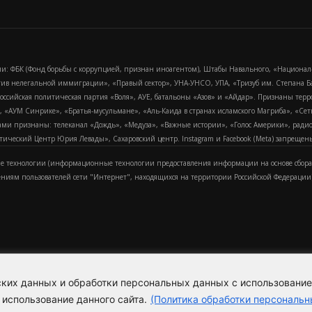
и: ФБК (Фонд борьбы с коррупцией, признан иноагентом), Штабы Навального, «Национал
тив нелегальной иммиграции», «Правый сектор», УНА-УНСО, УПА, «Тризуб им. Степана
российская политическая партия «Воля», АУЕ, батальоны «Азов» и «Айдар». Признаны т
сра, «АУМ Синрике», «Братья-мусульмане», «Аль-Каида в странах исламского Магриба», «С
и признаны: телеканал «Дождь», «Медуза», «Важные истории», «Голос Америки», радио «
еский Центр Юрия Левады», Сахаровский центр. Instagram и Facebook (Metа) запрещены 
 технологии (информационные технологии предоставления информации на основе сбора
ениям пользователей сети "Интернет", находящихся на территории Российской Федерации)
еских данных и обработки персональных данных с использовани
Для справки
Об издании
Пол
к
 использование данного сайта.
(Политика обработки персональн
Политика обработки персональ