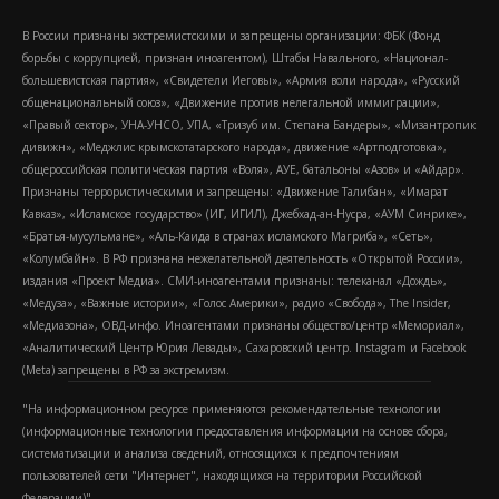
В России признаны экстремистскими и запрещены организации: ФБК (Фонд
борьбы с коррупцией, признан иноагентом), Штабы Навального, «Национал-
большевистская партия», «Свидетели Иеговы», «Армия воли народа», «Русский
общенациональный союз», «Движение против нелегальной иммиграции»,
«Правый сектор», УНА-УНСО, УПА, «Тризуб им. Степана Бандеры», «Мизантропик
дивижн», «Меджлис крымскотатарского народа», движение «Артподготовка»,
общероссийская политическая партия «Воля», АУЕ, батальоны «Азов» и «Айдар».
Признаны террористическими и запрещены: «Движение Талибан», «Имарат
Кавказ», «Исламское государство» (ИГ, ИГИЛ), Джебхад-ан-Нусра, «АУМ Синрике»,
«Братья-мусульмане», «Аль-Каида в странах исламского Магриба», «Сеть»,
«Колумбайн». В РФ признана нежелательной деятельность «Открытой России»,
издания «Проект Медиа». СМИ-иноагентами признаны: телеканал «Дождь»,
«Медуза», «Важные истории», «Голос Америки», радио «Свобода», The Insider,
«Медиазона», ОВД-инфо. Иноагентами признаны общество/центр «Мемориал»,
«Аналитический Центр Юрия Левады», Сахаровский центр. Instagram и Facebook
(Metа) запрещены в РФ за экстремизм.
"На информационном ресурсе применяются рекомендательные технологии
(информационные технологии предоставления информации на основе сбора,
систематизации и анализа сведений, относящихся к предпочтениям
пользователей сети "Интернет", находящихся на территории Российской
Федерации)".