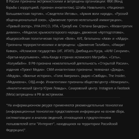
В России признаны экстремистскими и запрещены организации: ФБК (Фонд
борьбы с коррупцией, признан иноагентом), Штабы Навального, «Национал-
большевистская партия», «Свидетели Иеговы», «Армия воли народа», «Русский
общенациональный союз», «Движение против нелегальной иммиграции»,
«Правый сектор», УНА-УНСО, УПА, «Тризуб им. Степана Бандеры», «Мизантропик
дивижн», «Меджлис крымскотатарского народа», движение «Артподготовка»,
общероссийская политическая партия «Воля», АУЕ, батальоны «Азов» и «Айдар».
Признаны террористическими и запрещены: «Движение Талибан», «Имарат
Кавказ», «Исламское государство» (ИГ, ИГИЛ), Джебхад-ан-Нусра, «АУМ Синрике»,
«Братья-мусульмане», «Аль-Каида в странах исламского Магриба», «Сеть»,
«Колумбайн». В РФ признана нежелательной деятельность «Открытой России»,
издания «Проект Медиа». СМИ-иноагентами признаны: телеканал «Дождь»,
«Медуза», «Важные истории», «Голос Америки», радио «Свобода», The Insider,
«Медиазона», ОВД-инфо. Иноагентами признаны общество/центр «Мемориал»,
«Аналитический Центр Юрия Левады», Сахаровский центр. Instagram и Facebook
(Metа) запрещены в РФ за экстремизм.
"На информационном ресурсе применяются рекомендательные технологии
(информационные технологии предоставления информации на основе сбора,
систематизации и анализа сведений, относящихся к предпочтениям
пользователей сети "Интернет", находящихся на территории Российской
Федерации)".