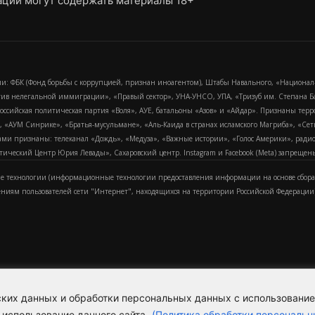
ции могут содержать материалы 18+
и: ФБК (Фонд борьбы с коррупцией, признан иноагентом), Штабы Навального, «Национал
тив нелегальной иммиграции», «Правый сектор», УНА-УНСО, УПА, «Тризуб им. Степана
российская политическая партия «Воля», АУЕ, батальоны «Азов» и «Айдар». Признаны т
сра, «АУМ Синрике», «Братья-мусульмане», «Аль-Каида в странах исламского Магриба», «С
и признаны: телеканал «Дождь», «Медуза», «Важные истории», «Голос Америки», радио «
еский Центр Юрия Левады», Сахаровский центр. Instagram и Facebook (Metа) запрещены 
 технологии (информационные технологии предоставления информации на основе сбора
ениям пользователей сети "Интернет", находящихся на территории Российской Федерации)
еских данных и обработки персональных данных с использовани
Для справки
Об издании
Пол
к
 использование данного сайта.
(Политика обработки персональн