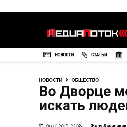
Информационное
агентство
"МедиаПоток"
НОВОСТИ
CТАТЬИ
НОВОСТИ
ОБЩЕСТВО
Во Дворце м
искать люде
09.10.2015, 23:08
Женя Дворников