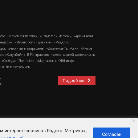
-большевистская партия», «Свидетели Иеговы», «Армия воли
 Бандеры», «Мизантропик дивижн», «Меджлис
еррористическими и запрещены: «Движение Талибан», «Имарат
еть», «Колумбайн». В РФ признана нежелательной деятельность
Свобода», The Insider, «Медиазона», ОВД-инфо.
в РФ за экстремизм.
,
Подробнее
".
ем интернет-сервиса «Яндекс. Метрика»,
Согласен
ьзовательское соглашение
ых данных)