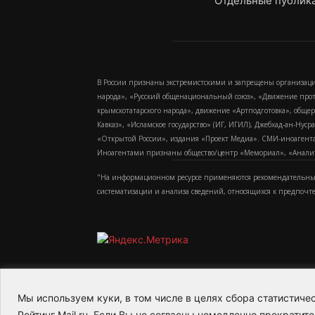
Отдельные публика
В России признаны экстремистскими и запрещены организаци
народа», «Русский общенациональный союз», «Движение про
крымскотатарского народа», движение «Артподготовка», обще
Кавказ», «Исламское государство» (ИГ, ИГИЛ), Джебхад-ан-Ну
«Открытой России», издания «Проект Медиа». СМИ-иноагентам
Иноагентами признаны общество/центр «Мемориал», «Аналитич
"На информационном ресурсе применяются рекомендательные
систематизации и анализа сведений, относящихся к предпочт
Мы используем куки, в том числе в целях сбора статистич
2015-2026- Информационное агентство МедиаПото
Рейтинг Mail.ru. Если Вы не согласны немедленно прекратите