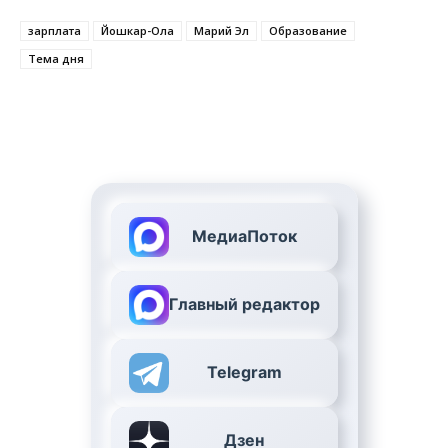
зарплата
Йошкар-Ола
Марий Эл
Образование
Тема дня
МедиаПоток
Главный редактор
Telegram
Дзен