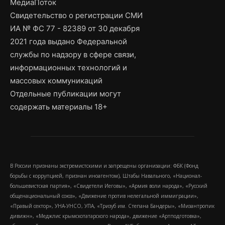
МедиаПоток
Свидетельство о регистрации СМИ
ИА № ФС 77 - 82389 от 30 декабря
2021 года выдано Федеральной
службы по надзору в сфере связи,
информационных технологий и
массовых коммуникаций
Отдельные публикации могут
содержать материалы 18+
В России признаны экстремистскими и запрещены организации: ФБК (Фонд
борьбы с коррупцией, признан иноагентом), Штабы Навального, «Национал-
большевистская партия», «Свидетели Иеговы», «Армия воли народа», «Русский
общенациональный союз», «Движение против нелегальной иммиграции»,
«Правый сектор», УНА-УНСО, УПА, «Тризуб им. Степана Бандеры», «Мизантропик
дивижн», «Меджлис крымскотатарского народа», движение «Артподготовка»,