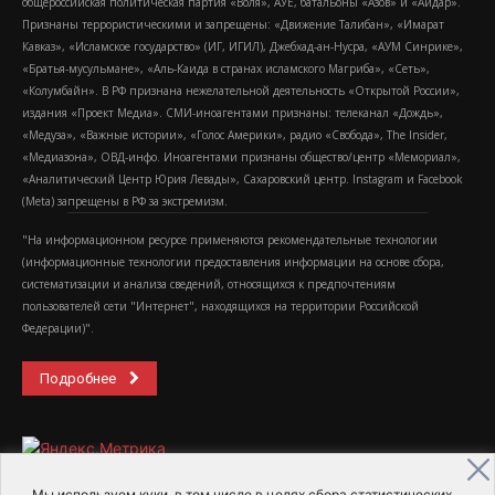
общероссийская политическая партия «Воля», АУЕ, батальоны «Азов» и «Айдар».
Признаны террористическими и запрещены: «Движение Талибан», «Имарат
Кавказ», «Исламское государство» (ИГ, ИГИЛ), Джебхад-ан-Нусра, «АУМ Синрике»,
«Братья-мусульмане», «Аль-Каида в странах исламского Магриба», «Сеть»,
«Колумбайн». В РФ признана нежелательной деятельность «Открытой России»,
издания «Проект Медиа». СМИ-иноагентами признаны: телеканал «Дождь»,
«Медуза», «Важные истории», «Голос Америки», радио «Свобода», The Insider,
«Медиазона», ОВД-инфо. Иноагентами признаны общество/центр «Мемориал»,
«Аналитический Центр Юрия Левады», Сахаровский центр. Instagram и Facebook
(Metа) запрещены в РФ за экстремизм.
"На информационном ресурсе применяются рекомендательные технологии
(информационные технологии предоставления информации на основе сбора,
систематизации и анализа сведений, относящихся к предпочтениям
пользователей сети "Интернет", находящихся на территории Российской
Федерации)".
Подробнее
Мы используем куки, в том числе в целях сбора статистических