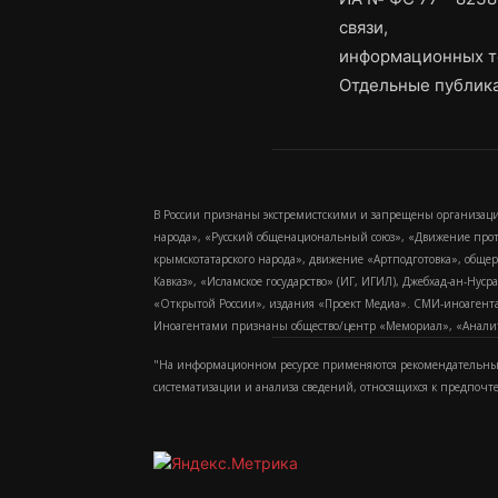
связи,
информационных т
Отдельные публика
В России признаны экстремистскими и запрещены организаци
народа», «Русский общенациональный союз», «Движение про
крымскотатарского народа», движение «Артподготовка», обще
Кавказ», «Исламское государство» (ИГ, ИГИЛ), Джебхад-ан-Ну
«Открытой России», издания «Проект Медиа». СМИ-иноагентам
Иноагентами признаны общество/центр «Мемориал», «Аналитич
"На информационном ресурсе применяются рекомендательные
систематизации и анализа сведений, относящихся к предпочт