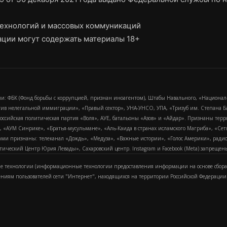
ехнологий и массовых коммуникаций
ции могут содержать материалы 18+
и: ФБК (Фонд борьбы с коррупцией, признан иноагентом), Штабы Навального, «Национал
тив нелегальной иммиграции», «Правый сектор», УНА-УНСО, УПА, «Тризуб им. Степана
российская политическая партия «Воля», АУЕ, батальоны «Азов» и «Айдар». Признаны т
сра, «АУМ Синрике», «Братья-мусульмане», «Аль-Каида в странах исламского Магриба», «С
и признаны: телеканал «Дождь», «Медуза», «Важные истории», «Голос Америки», радио «
еский Центр Юрия Левады», Сахаровский центр. Instagram и Facebook (Metа) запрещены 
 технологии (информационные технологии предоставления информации на основе сбора
ениям пользователей сети "Интернет", находящихся на территории Российской Федерации)