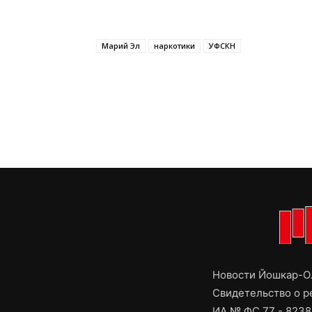
Марий Эл
наркотики
УФСКН
Новости Йошкар-Ол
Свидетельство о 
ИА № ФС 77 - 8238