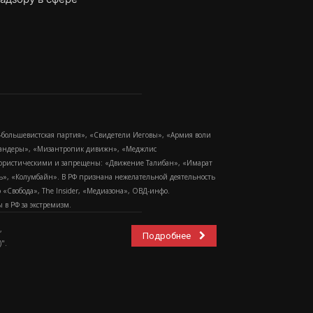
-большевистская партия», «Свидетели Иеговы», «Армия воли
 Бандеры», «Мизантропик дивижн», «Меджлис
еррористическими и запрещены: «Движение Талибан», «Имарат
еть», «Колумбайн». В РФ признана нежелательной деятельность
Свобода», The Insider, «Медиазона», ОВД-инфо.
в РФ за экстремизм.
,
Подробнее
".