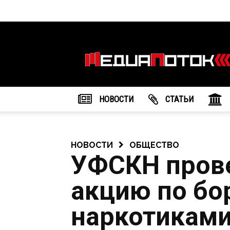
Информационное
агентство
"МедиаПоток"
НОВОСТИ
CТАТЬИ
НОВОСТИ
ОБЩЕСТВО
УФСКН прове
акцию по бо
наркотикам