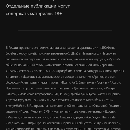
Отдельные публикации могут
содержать материалы 18+
В России признаны экстремистскими и запрещены организации: ФБК (Фонд
борьбы с коррупцией, признан иноагентом), Штабы Навального, «Национал-
большевистская партия», «Свидетели Иеговы», «Армия воли народа», «Русский
общенациональный союз», «Движение против нелегальной иммиграции»,
«Правый сектор», УНА-УНСО, УПА, «Тризуб им. Степана Бандеры», «Мизантропик
дивижн», «Меджлис крымскотатарского народа», движение «Артподготовка»,
общероссийская политическая партия «Воля», АУЕ, батальоны «Азов» и «Айдар».
Признаны террористическими и запрещены: «Движение Талибан», «Имарат
Кавказ», «Исламское государство» (ИГ, ИГИЛ), Джебхад-ан-Нусра, «АУМ Синрике»,
«Братья-мусульмане», «Аль-Каида в странах исламского Магриба», «Сеть»,
«Колумбайн». В РФ признана нежелательной деятельность «Открытой России»,
издания «Проект Медиа». СМИ-иноагентами признаны: телеканал «Дождь»,
«Медуза», «Важные истории», «Голос Америки», радио «Свобода», The Insider,
«Медиазона», ОВД-инфо. Иноагентами признаны общество/центр «Мемориал»,
«Аналитический Центр Юрия Левады», Сахаровский центр. Instagram и Facebook