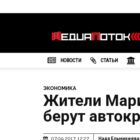
Информационное
агентство
"МедиаПоток"
НОВОСТИ
CТАТЬИ
ЭКОНОМИКА
Жители Мари
берут авток
07.09.2017, 12:27
Надя Ельмикеева