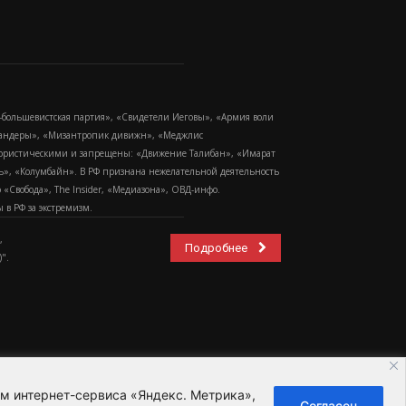
-большевистская партия», «Свидетели Иеговы», «Армия воли
 Бандеры», «Мизантропик дивижн», «Меджлис
еррористическими и запрещены: «Движение Талибан», «Имарат
еть», «Колумбайн». В РФ признана нежелательной деятельность
Свобода», The Insider, «Медиазона», ОВД-инфо.
в РФ за экстремизм.
,
Подробнее
".
ем интернет-сервиса «Яндекс. Метрика»,
Согласен