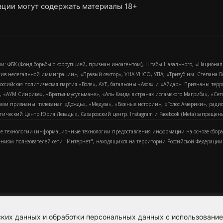
ции могут содержать материалы 18+
и: ФБК (Фонд борьбы с коррупцией, признан иноагентом), Штабы Навального, «Национал
тив нелегальной иммиграции», «Правый сектор», УНА-УНСО, УПА, «Тризуб им. Степана
российская политическая партия «Воля», АУЕ, батальоны «Азов» и «Айдар». Признаны т
сра, «АУМ Синрике», «Братья-мусульмане», «Аль-Каида в странах исламского Магриба», «С
и признаны: телеканал «Дождь», «Медуза», «Важные истории», «Голос Америки», радио «
еский Центр Юрия Левады», Сахаровский центр. Instagram и Facebook (Metа) запрещены 
 технологии (информационные технологии предоставления информации на основе сбора
ениям пользователей сети "Интернет", находящихся на территории Российской Федерации)
еских данных и обработки персональных данных с использовани