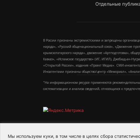
Отдельные публика
В России признаны экстремистскими и запрещены организаци
народа», «Русский общенациональный союз», «Движение про
крымскотатарского народа», движение «Артподготовка», обще
Кавказ», «Исламское государство» (ИГ, ИГИЛ), Джебхад-ан-Ну
«Открытой России», издания «Проект Медиа». СМИ-иноагентам
Иноагентами признаны общество/центр «Мемориал», «Аналитич
"На информационном ресурсе применяются рекомендательные
систематизации и анализа сведений, относящихся к предпочт
Мы используем куки, в том числе в целях сбора статистич