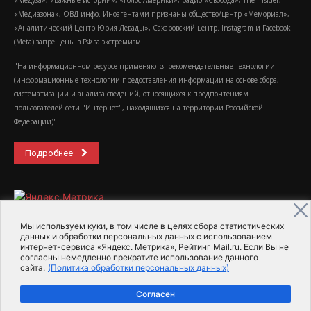
«Медуза», «Важные истории», «Голос Америки», радио «Свобода», The Insider,
«Медиазона», ОВД-инфо. Иноагентами признаны общество/центр «Мемориал»,
«Аналитический Центр Юрия Левады», Сахаровский центр. Instagram и Facebook
(Metа) запрещены в РФ за экстремизм.
"На информационном ресурсе применяются рекомендательные технологии
(информационные технологии предоставления информации на основе сбора,
систематизации и анализа сведений, относящихся к предпочтениям
пользователей сети "Интернет", находящихся на территории Российской
Федерации)".
Подробнее
Мы используем куки, в том числе в целях сбора статистических
данных и обработки персональных данных с использованием
интернет-сервиса «Яндекс. Метрика», Рейтинг Mail.ru. Если Вы не
2015-2026- Информационное агентство МедиаПоток
согласны немедленно прекратите использование данного
сайта.
(Политика обработки персональных данных)
Для справки
Об издании
Пользовательское соглашение
Согласен
Политика обработки персональных данных