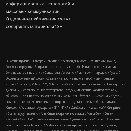
информационных технологий и
массовых коммуникаций
Отдельные публикации могут
содержать материалы 18+
В России признаны экстремистскими и запрещены организации: ФБК (Фонд
борьбы с коррупцией, признан иноагентом), Штабы Навального, «Национал-
большевистская партия», «Свидетели Иеговы», «Армия воли народа», «Русский
общенациональный союз», «Движение против нелегальной иммиграции»,
«Правый сектор», УНА-УНСО, УПА, «Тризуб им. Степана Бандеры», «Мизантропик
дивижн», «Меджлис крымскотатарского народа», движение «Артподготовка»,
общероссийская политическая партия «Воля», АУЕ, батальоны «Азов» и «Айдар».
Признаны террористическими и запрещены: «Движение Талибан», «Имарат
Кавказ», «Исламское государство» (ИГ, ИГИЛ), Джебхад-ан-Нусра, «АУМ Синрике»,
«Братья-мусульмане», «Аль-Каида в странах исламского Магриба», «Сеть»,
«Колумбайн». В РФ признана нежелательной деятельность «Открытой России»,
издания «Проект Медиа». СМИ-иноагентами признаны: телеканал «Дождь»,