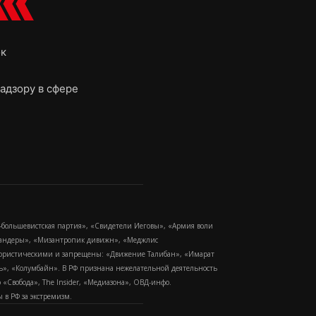
ок
адзору в сфере
-большевистская партия», «Свидетели Иеговы», «Армия воли
 Бандеры», «Мизантропик дивижн», «Меджлис
еррористическими и запрещены: «Движение Талибан», «Имарат
еть», «Колумбайн». В РФ признана нежелательной деятельность
Свобода», The Insider, «Медиазона», ОВД-инфо.
в РФ за экстремизм.