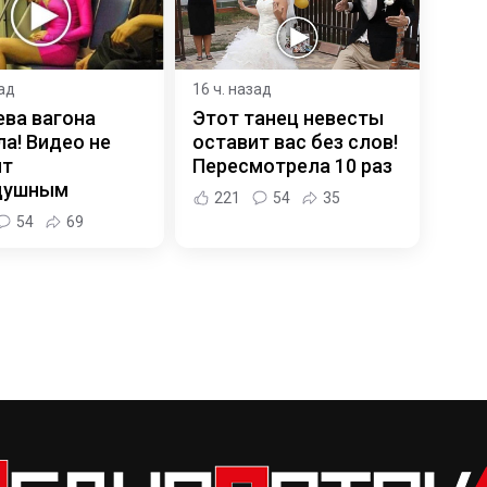
зад
16 ч. назад
ева вагона
Этот танец невесты
а! Видео не
оставит вас без слов!
ит
Пересмотрела 10 раз
душным
221
54
35
54
69