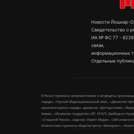
Новости Йошкар-Ол
Свидетельство о 
ИА № ФС 77 - 8238
связи,
информационных т
Отдельные публика
В России признаны экстремистскими и запрещены организаци
народа», «Русский общенациональный союз», «Движение про
крымскотатарского народа», движение «Артподготовка», обще
Кавказ», «Исламское государство» (ИГ, ИГИЛ), Джебхад-ан-Ну
«Открытой России», издания «Проект Медиа». СМИ-иноагентам
Иноагентами признаны общество/центр «Мемориал», «Аналитич