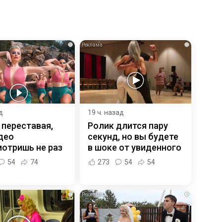
i
i
д
19 ч. назад
 переставая,
Ролик длится пару
део
секунд, но вы будете
отришь не раз
в шоке от увиденного
54
74
273
54
54
i
i