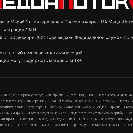
ы и Марий Эл, интересное в России и мире - ИА МедиаПот
регистрации СМИ
9 от 30 декабря 2021 года выдано Федеральной службы по н
ехнологий и массовых коммуникаций
ции могут содержать материалы 18+
и: ФБК (Фонд борьбы с коррупцией, признан иноагентом), Штабы Навального, «Национал
тив нелегальной иммиграции», «Правый сектор», УНА-УНСО, УПА, «Тризуб им. Степана
российская политическая партия «Воля», АУЕ, батальоны «Азов» и «Айдар». Признаны т
сра, «АУМ Синрике», «Братья-мусульмане», «Аль-Каида в странах исламского Магриба», «С
и признаны: телеканал «Дождь», «Медуза», «Важные истории», «Голос Америки», радио «
еский Центр Юрия Левады», Сахаровский центр. Instagram и Facebook (Metа) запрещены 