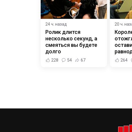
24 ч. назад
20 ч. на
Ролик длится
Корол
несколько секунд, а
отожгл
смеяться вы будете
остав
долго
равно
228
54
67
264