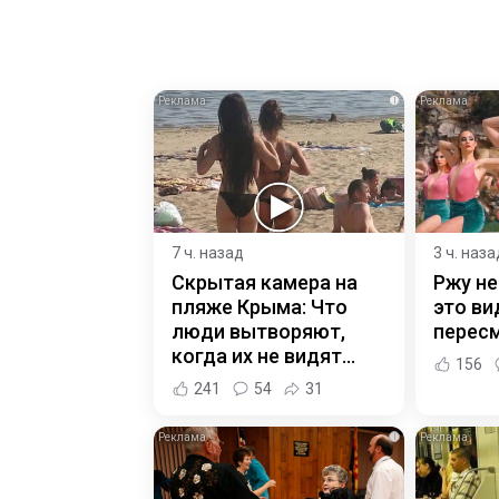
i
7 ч. назад
3 ч. наза
Скрытая камера на
Ржу не
пляже Крыма: Что
это ви
люди вытворяют,
пересм
когда их не видят...
156
241
54
31
i