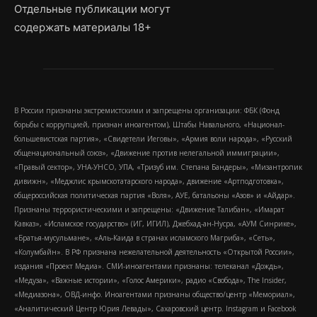
Отдельные публикации могут
содержать материалы 18+
В России признаны экстремистскими и запрещены организации: ФБК (Фонд
борьбы с коррупцией, признан иноагентом), Штабы Навального, «Национал-
большевистская партия», «Свидетели Иеговы», «Армия воли народа», «Русский
общенациональный союз», «Движение против нелегальной иммиграции»,
«Правый сектор», УНА-УНСО, УПА, «Тризуб им. Степана Бандеры», «Мизантропик
дивижн», «Меджлис крымскотатарского народа», движение «Артподготовка»,
общероссийская политическая партия «Воля», АУЕ, батальоны «Азов» и «Айдар».
Признаны террористическими и запрещены: «Движение Талибан», «Имарат
Кавказ», «Исламское государство» (ИГ, ИГИЛ), Джебхад-ан-Нусра, «АУМ Синрике»,
«Братья-мусульмане», «Аль-Каида в странах исламского Магриба», «Сеть»,
«Колумбайн». В РФ признана нежелательной деятельность «Открытой России»,
издания «Проект Медиа». СМИ-иноагентами признаны: телеканал «Дождь»,
«Медуза», «Важные истории», «Голос Америки», радио «Свобода», The Insider,
«Медиазона», ОВД-инфо. Иноагентами признаны общество/центр «Мемориал»,
«Аналитический Центр Юрия Левады», Сахаровский центр. Instagram и Facebook