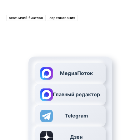
охотничий биатлон
соревнования
МедиаПоток
Главный редактор
Telegram
Дзен