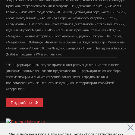
общероссийская политическая партия «Воля», АУЕ, батальоны «Азов» и «Айдар».
Признаны террористическими и запрещены: «Движение Талибан», «Имарат
Кавказ», «Исламское государство» (ИГ, ИГИЛ), Джебхад-ан-Нусра, «АУМ Синрике»,
«Братья-мусульмане», «Аль-Каида в странах исламского Магриба», «Сеть»,
«Колумбайн». В РФ признана нежелательной деятельность «Открытой России»,
издания «Проект Медиа». СМИ-иноагентами признаны: телеканал «Дождь»,
«Медуза», «Важные истории», «Голос Америки», радио «Свобода», The Insider,
«Медиазона», ОВД-инфо. Иноагентами признаны общество/центр «Мемориал»,
«Аналитический Центр Юрия Левады», Сахаровский центр. Instagram и Facebook
(Metа) запрещены в РФ за экстремизм.
"На информационном ресурсе применяются рекомендательные технологии
(информационные технологии предоставления информации на основе сбора,
систематизации и анализа сведений, относящихся к предпочтениям
пользователей сети "Интернет", находящихся на территории Российской
Федерации)".
Подробнее
Мы используем куки, в том числе в целях сбора статистических