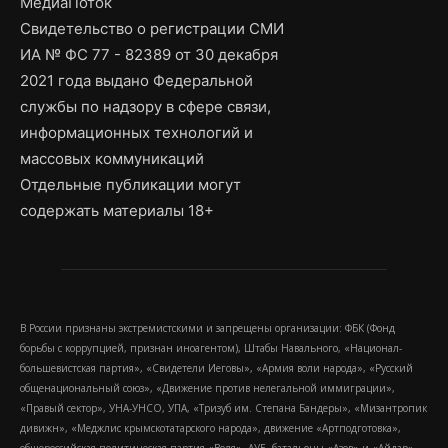
МедиаПоток
Свидетельство о регистрации СМИ
ИА № ФС 77 - 82389 от 30 декабря
2021 года выдано Федеральной
службы по надзору в сфере связи,
информационных технологий и
массовых коммуникаций
Отдельные публикации могут
содержать материалы 18+
В России признаны экстремистскими и запрещены организации: ФБК (Фонд
борьбы с коррупцией, признан иноагентом), Штабы Навального, «Национал-
большевистская партия», «Свидетели Иеговы», «Армия воли народа», «Русский
общенациональный союз», «Движение против нелегальной иммиграции»,
«Правый сектор», УНА-УНСО, УПА, «Тризуб им. Степана Бандеры», «Мизантропик
дивижн», «Меджлис крымскотатарского народа», движение «Артподготовка»,