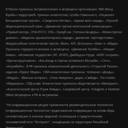
В России признаны экстремистскими и запрещены организации: ФБК (Фонд
борьбы с коррупцией, признан иноагентом), Штабы Навального, «Национал-
большевистская партия», «Свидетели Иеговы», «Армия воли народа», «Русский
общенациональный союз», «Движение против нелегальной иммиграции»,
«Правый сектор», УНА-УНСО, УПА, «Тризуб им. Степана Бандеры», «Мизантропик
дивижн», «Меджлис крымскотатарского народа», движение «Артподготовка»,
общероссийская политическая партия «Воля», АУЕ, батальоны «Азов» и «Айдар».
Признаны террористическими и запрещены: «Движение Талибан», «Имарат
Кавказ», «Исламское государство» (ИГ, ИГИЛ), Джебхад-ан-Нусра, «АУМ Синрике»,
«Братья-мусульмане», «Аль-Каида в странах исламского Магриба», «Сеть»,
«Колумбайн». В РФ признана нежелательной деятельность «Открытой России»,
издания «Проект Медиа». СМИ-иноагентами признаны: телеканал «Дождь»,
«Медуза», «Важные истории», «Голос Америки», радио «Свобода», The Insider,
«Медиазона», ОВД-инфо. Иноагентами признаны общество/центр «Мемориал»,
«Аналитический Центр Юрия Левады», Сахаровский центр. Instagram и Facebook
(Metа) запрещены в РФ за экстремизм.
"На информационном ресурсе применяются рекомендательные технологии
(информационные технологии предоставления информации на основе сбора,
систематизации и анализа сведений, относящихся к предпочтениям
пользователей сети "Интернет", находящихся на территории Российской
Федерации)".