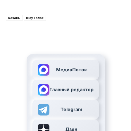
Казань
шоу Голос
МедиаПоток
Главный редактор
Telegram
Дзен