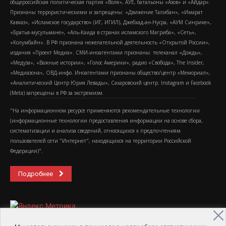
общероссийская политическая партия «Воля», АУЕ, батальоны «Азов» и «Айдар».
Признаны террористическими и запрещены: «Движение Талибан», «Имарат
Кавказ», «Исламское государство» (ИГ, ИГИЛ), Джебхад-ан-Нусра, «АУМ Синрике»,
«Братья-мусульмане», «Аль-Каида в странах исламского Магриба», «Сеть»,
«Колумбайн». В РФ признана нежелательной деятельность «Открытой России»,
издания «Проект Медиа». СМИ-иноагентами признаны: телеканал «Дождь»,
«Медуза», «Важные истории», «Голос Америки», радио «Свобода», The Insider,
«Медиазона», ОВД-инфо. Иноагентами признаны общество/центр «Мемориал»,
«Аналитический Центр Юрия Левады», Сахаровский центр. Instagram и Facebook
(Metа) запрещены в РФ за экстремизм.
"На информационном ресурсе применяются рекомендательные технологии
(информационные технологии предоставления информации на основе сбора,
систематизации и анализа сведений, относящихся к предпочтениям
пользователей сети "Интернет", находящихся на территории Российской
Федерации)".
Подробнее