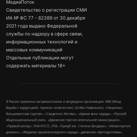
МедиаПоток
Свидетельство о регистрации СМИ
ИА № ФС 77 - 82389 от 30 декабря
2021 года выдано Федеральной
службы по надзору в сфере связи,
информационных технологий и
массовых коммуникаций
Отдельные публикации могут
содержать материалы 18+
В России признаны экстремистскими и запрещены организации: ФБК (Фонд
борьбы с коррупцией, признан иноагентом), Штабы Навального, «Национал-
большевистская партия», «Свидетели Иеговы», «Армия воли народа», «Русский
общенациональный союз», «Движение против нелегальной иммиграции»,
«Правый сектор», УНА-УНСО, УПА, «Тризуб им. Степана Бандеры», «Мизантропик
дивижн», «Меджлис крымскотатарского народа», движение «Артподготовка»,