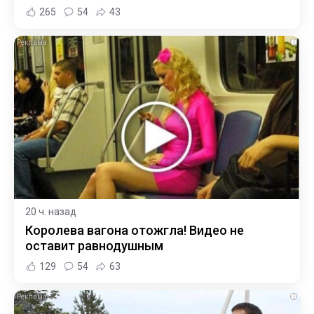
265
54
43
i
20 ч. назад
Королева вагона отожгла! Видео не
оставит равнодушным
129
54
63
i