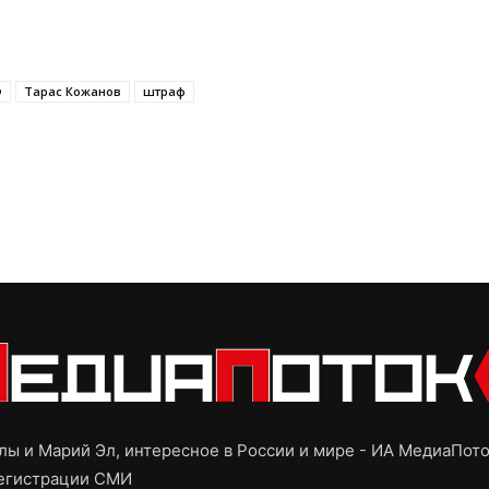
Ф
Тарас Кожанов
штраф
ы и Марий Эл, интересное в России и мире - ИА МедиаПот
регистрации СМИ