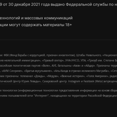
9 от 30 декабря 2021 года выдано Федеральной службы по н
ехнологий и массовых коммуникаций
ции могут содержать материалы 18+
и: ФБК (Фонд борьбы с коррупцией, признан иноагентом), Штабы Навального, «Национал
тив нелегальной иммиграции», «Правый сектор», УНА-УНСО, УПА, «Тризуб им. Степана
российская политическая партия «Воля», АУЕ, батальоны «Азов» и «Айдар». Признаны т
сра, «АУМ Синрике», «Братья-мусульмане», «Аль-Каида в странах исламского Магриба», «С
и признаны: телеканал «Дождь», «Медуза», «Важные истории», «Голос Америки», радио «
еский Центр Юрия Левады», Сахаровский центр. Instagram и Facebook (Metа) запрещены 
 технологии (информационные технологии предоставления информации на основе сбора
ениям пользователей сети "Интернет", находящихся на территории Российской Федерации)