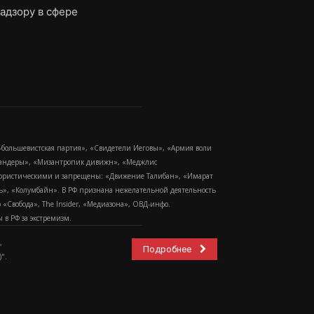
адзору в сфере
-большевистская партия», «Свидетели Иеговы», «Армия воли
 Бандеры», «Мизантропик дивижн», «Меджлис
еррористическими и запрещены: «Движение Талибан», «Имарат
еть», «Колумбайн». В РФ признана нежелательной деятельность
Свобода», The Insider, «Медиазона», ОВД-инфо.
в РФ за экстремизм.
,
Подробнее
".