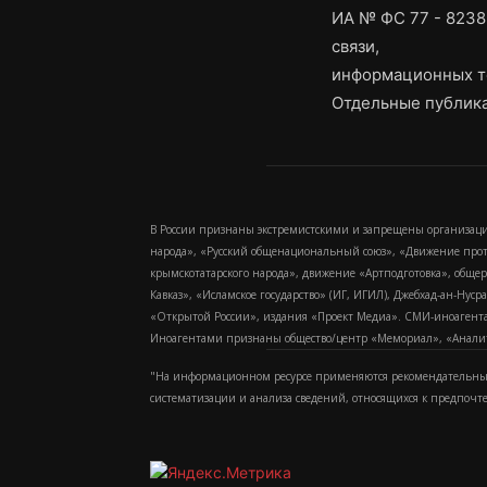
ИА № ФС 77 - 8238
связи,
информационных т
Отдельные публика
В России признаны экстремистскими и запрещены организаци
народа», «Русский общенациональный союз», «Движение про
крымскотатарского народа», движение «Артподготовка», обще
Кавказ», «Исламское государство» (ИГ, ИГИЛ), Джебхад-ан-Ну
«Открытой России», издания «Проект Медиа». СМИ-иноагентам
Иноагентами признаны общество/центр «Мемориал», «Аналитич
"На информационном ресурсе применяются рекомендательные
систематизации и анализа сведений, относящихся к предпочт