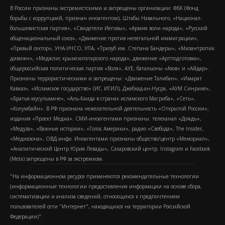
В России признаны экстремистскими и запрещены организации: ФБК (Фонд
борьбы с коррупцией, признан иноагентом), Штабы Навального, «Национал-
большевистская партия», «Свидетели Иеговы», «Армия воли народа», «Русский
общенациональный союз», «Движение против нелегальной иммиграции»,
«Правый сектор», УНА-УНСО, УПА, «Тризуб им. Степана Бандеры», «Мизантропик
дивижн», «Меджлис крымскотатарского народа», движение «Артподготовка»,
общероссийская политическая партия «Воля», АУЕ, батальоны «Азов» и «Айдар».
Признаны террористическими и запрещены: «Движение Талибан», «Имарат
Кавказ», «Исламское государство» (ИГ, ИГИЛ), Джебхад-ан-Нусра, «АУМ Синрике»,
«Братья-мусульмане», «Аль-Каида в странах исламского Магриба», «Сеть»,
«Колумбайн». В РФ признана нежелательной деятельность «Открытой России»,
издания «Проект Медиа». СМИ-иноагентами признаны: телеканал «Дождь»,
«Медуза», «Важные истории», «Голос Америки», радио «Свобода», The Insider,
«Медиазона», ОВД-инфо. Иноагентами признаны общество/центр «Мемориал»,
«Аналитический Центр Юрия Левады», Сахаровский центр. Instagram и Facebook
(Metа) запрещены в РФ за экстремизм.
"На информационном ресурсе применяются рекомендательные технологии
(информационные технологии предоставления информации на основе сбора,
систематизации и анализа сведений, относящихся к предпочтениям
пользователей сети "Интернет", находящихся на территории Российской
Федерации)".