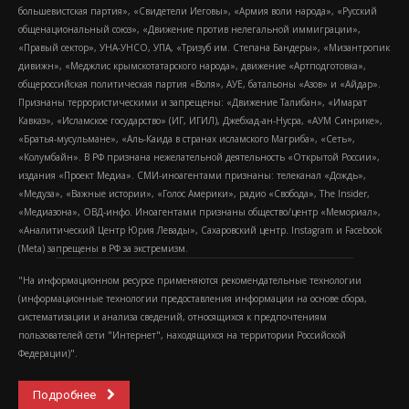
большевистская партия», «Свидетели Иеговы», «Армия воли народа», «Русский
общенациональный союз», «Движение против нелегальной иммиграции»,
«Правый сектор», УНА-УНСО, УПА, «Тризуб им. Степана Бандеры», «Мизантропик
дивижн», «Меджлис крымскотатарского народа», движение «Артподготовка»,
общероссийская политическая партия «Воля», АУЕ, батальоны «Азов» и «Айдар».
Признаны террористическими и запрещены: «Движение Талибан», «Имарат
Кавказ», «Исламское государство» (ИГ, ИГИЛ), Джебхад-ан-Нусра, «АУМ Синрике»,
«Братья-мусульмане», «Аль-Каида в странах исламского Магриба», «Сеть»,
«Колумбайн». В РФ признана нежелательной деятельность «Открытой России»,
издания «Проект Медиа». СМИ-иноагентами признаны: телеканал «Дождь»,
«Медуза», «Важные истории», «Голос Америки», радио «Свобода», The Insider,
«Медиазона», ОВД-инфо. Иноагентами признаны общество/центр «Мемориал»,
«Аналитический Центр Юрия Левады», Сахаровский центр. Instagram и Facebook
(Metа) запрещены в РФ за экстремизм.
"На информационном ресурсе применяются рекомендательные технологии
(информационные технологии предоставления информации на основе сбора,
систематизации и анализа сведений, относящихся к предпочтениям
пользователей сети "Интернет", находящихся на территории Российской
Федерации)".
Подробнее