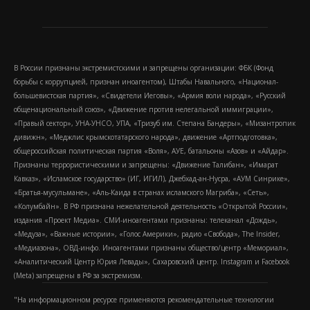
В России признаны экстремистскими и запрещены организации: ФБК (Фонд
борьбы с коррупцией, признан иноагентом), Штабы Навального, «Национал-
большевистская партия», «Свидетели Иеговы», «Армия воли народа», «Русский
общенациональный союз», «Движение против нелегальной иммиграции»,
«Правый сектор», УНА-УНСО, УПА, «Тризуб им. Степана Бандеры», «Мизантропик
дивижн», «Меджлис крымскотатарского народа», движение «Артподготовка»,
общероссийская политическая партия «Воля», АУЕ, батальоны «Азов» и «Айдар».
Признаны террористическими и запрещены: «Движение Талибан», «Имарат
Кавказ», «Исламское государство» (ИГ, ИГИЛ), Джебхад-ан-Нусра, «АУМ Синрике»,
«Братья-мусульмане», «Аль-Каида в странах исламского Магриба», «Сеть»,
«Колумбайн». В РФ признана нежелательной деятельность «Открытой России»,
издания «Проект Медиа». СМИ-иноагентами признаны: телеканал «Дождь»,
«Медуза», «Важные истории», «Голос Америки», радио «Свобода», The Insider,
«Медиазона», ОВД-инфо. Иноагентами признаны общество/центр «Мемориал»,
«Аналитический Центр Юрия Левады», Сахаровский центр. Instagram и Facebook
(Metа) запрещены в РФ за экстремизм.
"На информационном ресурсе применяются рекомендательные технологии