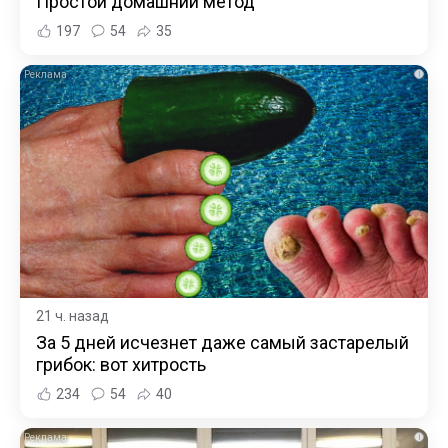
Простой домашний метод
197
54
35
i
21 ч. назад
За 5 дней исчезнет даже самый застарелый
грибок: вот хитрость
234
54
40
i