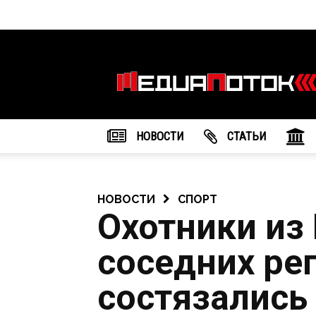
Информационное
агентство
"МедиаПоток"
НОВОСТИ
CТАТЬИ
НОВОСТИ
СПОРТ
Охотники из
соседних ре
состязались