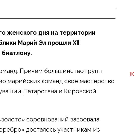
о женского дня на территории
лики Марий Эл прошли XII
 биатлону.
команд. Причем большинство групп
Н
мо марийских команд свое мастерство
Чувашии, Татарстана и Кировской
«золото» соревнований завоевала
еребро» досталось участникам из